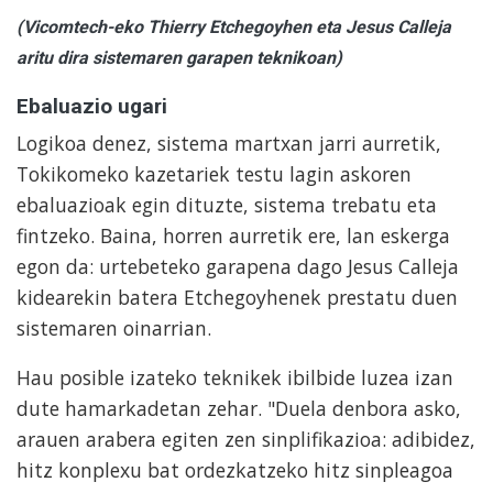
(Vicomtech-eko Thierry Etchegoyhen eta Jesus Calleja
aritu dira sistemaren garapen teknikoan)
Ebaluazio ugari
Logikoa denez, sistema martxan jarri aurretik,
Tokikomeko kazetariek testu lagin askoren
ebaluazioak egin dituzte, sistema trebatu eta
fintzeko. Baina, horren aurretik ere, lan eskerga
egon da: urtebeteko garapena dago Jesus Calleja
kidearekin batera Etchegoyhenek prestatu duen
sistemaren oinarrian.
Hau posible izateko teknikek ibilbide luzea izan
dute hamarkadetan zehar. "Duela denbora asko,
arauen arabera egiten zen sinplifikazioa: adibidez,
hitz konplexu bat ordezkatzeko hitz sinpleagoa