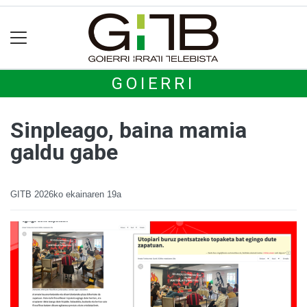
GOIERRI
Sinpleago, baina mamia
galdu gabe
GITB
2026ko ekainaren 19a