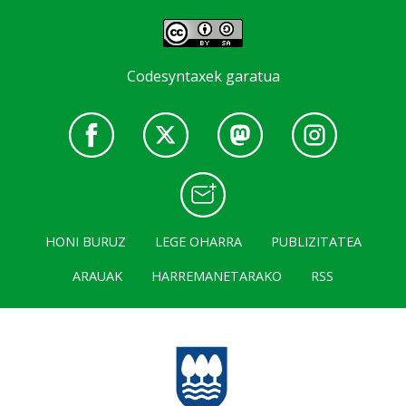
Codesyntaxek garatua
HONI BURUZ
LEGE OHARRA
PUBLIZITATEA
ARAUAK
HARREMANETARAKO
RSS