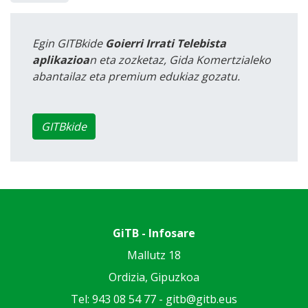
Egin GITBkide
Goierri Irrati Telebista
aplikazioa
n eta zozketaz, Gida Komertzialeko
abantailaz eta premium edukiaz gozatu.
GITBkide
GiTB - Infosare
Mallutz 18
Ordizia, Gipuzkoa
Tel: 943 08 54 77 -
gitb@gitb.eus