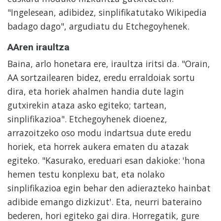
"Ingelesean, adibidez, sinplifikatutako Wikipedia
badago dago", argudiatu du Etchegoyhenek.
AAren iraultza
Baina, arlo honetara ere, iraultza iritsi da. "Orain,
AA sortzailearen bidez, eredu erraldoiak sortu
dira, eta horiek ahalmen handia dute lagin
gutxirekin ataza asko egiteko; tartean,
sinplifikazioa". Etchegoyhenek dioenez,
arrazoitzeko oso modu indartsua dute eredu
horiek, eta horrek aukera ematen du atazak
egiteko. "Kasurako, ereduari esan dakioke: 'hona
hemen testu konplexu bat, eta nolako
sinplifikazioa egin behar den adierazteko hainbat
adibide emango dizkizut'. Eta, neurri bateraino
bederen, hori egiteko gai dira. Horregatik, gure