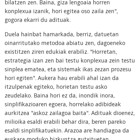
bilatzen zen. Baina, giza lengoaia horren
konplexua izanik, hori egitea oso zaila zen",
gogora ekarri du adituak.
Duela hainbat hamarkada, berriz, datuetan
oinarritutako metodoa abiatu zen, dagoeneko
existitzen ziren edukiak erabiliz. "Horretan,
estrategia izan zen bai testu konplexua zein testu
sinplea ematea, eta sistemak ikas zezan prozesu
hori egiten". Aukera hau erabili ahal izan da
itzulpenak egiteko, horietan testu asko
zeudelako. Baina hori ez da, inondik inora,
sinplifikazioaren egoera, horrelako adibideak
aurkitzea "askoz zailagoa baita". Adituak dioenez,
milioika esaldi erabili behar dira, beren pareko
esaldi sinplifikatuekin. Arazoa are handiagoa da
euskara moduko hizkuntza gutxituetan.