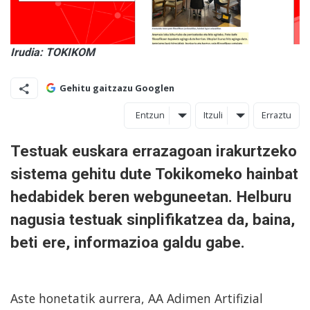
Irudia: TOKIKOM
Gehitu gaitzazu Googlen
Entzun
Itzuli
Erraztu
Testuak euskara errazagoan irakurtzeko
sistema gehitu dute Tokikomeko hainbat
hedabidek beren webguneetan. Helburu
nagusia testuak sinplifikatzea da, baina,
beti ere, informazioa galdu gabe.
Aste honetatik aurrera, AA Adimen Artifizial