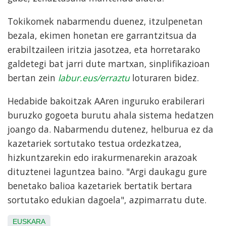
Tokikomek nabarmendu duenez, itzulpenetan
bezala, ekimen honetan ere garrantzitsua da
erabiltzaileen iritzia jasotzea, eta horretarako
galdetegi bat jarri dute martxan, sinplifikazioan
bertan zein
labur.eus/erraztu
loturaren bidez.
Hedabide bakoitzak AAren inguruko erabilerari
buruzko gogoeta burutu ahala sistema hedatzen
joango da. Nabarmendu dutenez, helburua ez da
kazetariek sortutako testua ordezkatzea,
hizkuntzarekin edo irakurmenarekin arazoak
dituztenei laguntzea baino. "Argi daukagu gure
benetako balioa kazetariek bertatik bertara
sortutako edukian dagoela", azpimarratu dute.
EUSKARA