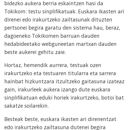
bidezko aukera berria eskaintzen hasi da
Tokikom: testu sinplifikatuak. Euskara ikasten ari
direnei edo irakurtzeko zailtasunak dituzten
pertsonei begira garatu den sistema hau, beraz,
dagoeneko Tokikomen barruan dauden
hedabideetako webguneetan martxan dauden
beste aukerei gehitu zaie.
Hortaz, hemendik aurrera, testuak ozen
irakurtzeko eta testuaren titularra eta sarrera
hainbat hizkuntzara itzultzeko gaitasuna izateaz
gain, irakurleek aukera izango dute euskara
sinplifikatuan eduki horiek irakurtzeko, botoi bat
sakatze soilarekin.
Besteak beste, euskara ikasten ari direnentzat
edo irakurtzeko zailtasuna dutenei begira