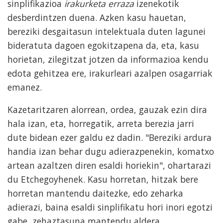
sinplifikazioa
irakurketa erraza
izenekotik
desberdintzen duena. Azken kasu hauetan,
bereziki desgaitasun intelektuala duten lagunei
bideratuta dagoen egokitzapena da, eta, kasu
horietan, zilegitzat jotzen da informazioa kendu
edota gehitzea ere, irakurleari azalpen osagarriak
emanez.
Kazetaritzaren alorrean, ordea, gauzak ezin dira
hala izan, eta, horregatik, arreta berezia jarri
dute bidean ezer galdu ez dadin. "Bereziki ardura
handia izan behar dugu adierazpenekin, komatxo
artean azaltzen diren esaldi horiekin", ohartarazi
du Etchegoyhenek. Kasu horretan, hitzak bere
horretan mantendu daitezke, edo zeharka
adierazi, baina esaldi sinplifikatu hori inori egotzi
gabe, zehaztasuna mantendu aldera.