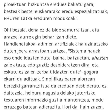
proiektuan hizkuntza ereduez baliatu gara;
besteak beste, euskararako eredu espezializatuak,
EHUren Latxa ereduren modukoak".
Ohi bezala, dena ez da bide samurra izan, eta
arazoei aurre egin behar izan diete.
Handienetakoa, adimen artifizialek haluzinatzeko
duten joera arrastoan sartzea. "Sistema hauek
oso ondo idazten dute, baina, batzuetan,
ahazten
zaie ataza, edo guztiz desbideratzen dira, eta
eskatu ez zaien zerbait idazten dute", gogora
ekarri du adituak. Sinplifikazioaren alorrean
bereziki garrantzitsua da ereduan desbideratu ez
daitezela, helburu nagusia delako jatorrizko
testuaren informazio guztia mantentzea, modu
errazago batean adierazita. Hori da, hain zuzen,