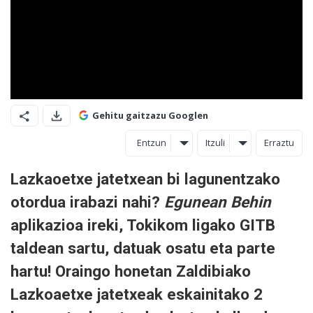
Gehitu gaitzazu Googlen
Entzun
Itzuli
Erraztu
Lazkaoetxe jatetxean bi lagunentzako
otordua irabazi nahi?
Egunean Behin
aplikazioa ireki, Tokikom ligako GITB
taldean sartu, datuak osatu eta parte
hartu! Oraingo honetan Zaldibiako
Lazkoaetxe jatetxeak eskainitako 2