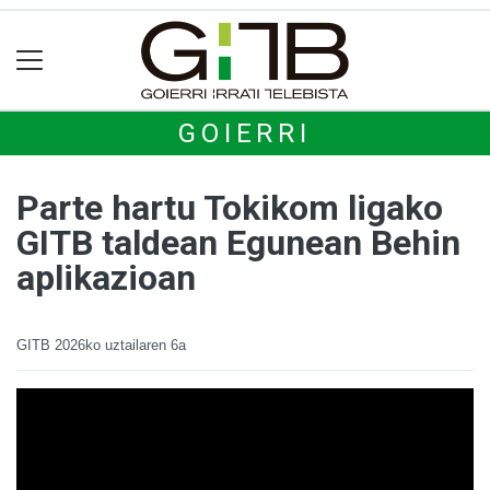
GOIERRI
Parte hartu Tokikom ligako
GITB taldean Egunean Behin
aplikazioan
GITB
2026ko uztailaren 6a