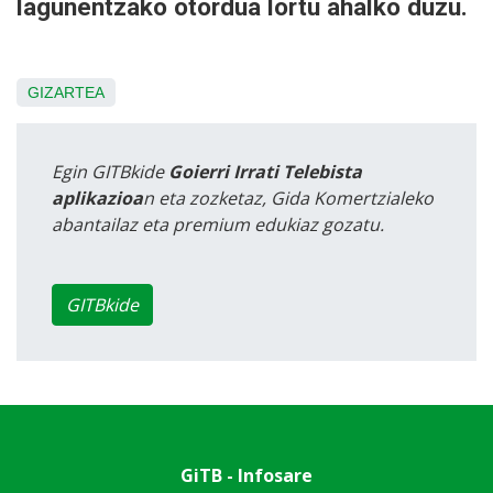
lagunentzako otordua lortu ahalko duzu.
GIZARTEA
Egin GITBkide
Goierri Irrati Telebista
aplikazioa
n eta zozketaz, Gida Komertzialeko
abantailaz eta premium edukiaz gozatu.
GITBkide
GiTB - Infosare