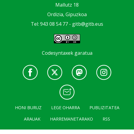
Mallutz 18
Ordizia, Gipuzkoa
Tel: 943 08 54 77 -
gitb@gitb.eus
Codesyntaxek garatua
HONI BURUZ
LEGE OHARRA
PUBLIZITATEA
ARAUAK
HARREMANETARAKO
RSS