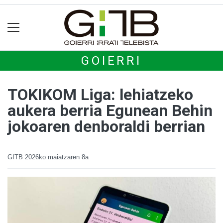
GOIERRI
TOKIKOM Liga: lehiatzeko
aukera berria Egunean Behin
jokoaren denboraldi berrian
GITB
2026ko maiatzaren 8a