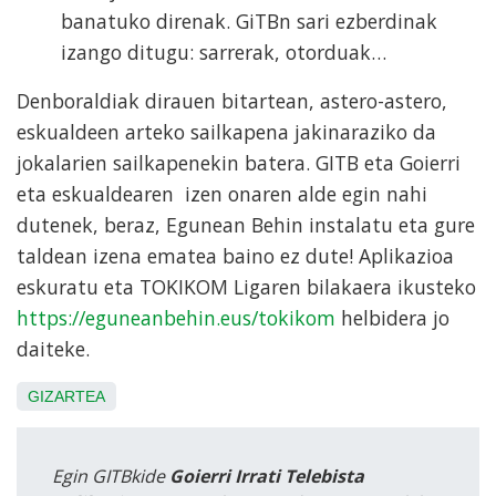
banatuko direnak. GiTBn sari ezberdinak
izango ditugu: sarrerak, otorduak…
Denboraldiak dirauen bitartean, astero-astero,
eskualdeen arteko sailkapena jakinaraziko da
jokalarien sailkapenekin batera. GITB eta Goierri
eta eskualdearen izen onaren alde egin nahi
dutenek, beraz, Egunean Behin instalatu eta gure
taldean izena ematea baino ez dute! Aplikazioa
eskuratu eta TOKIKOM Ligaren bilakaera ikusteko
https://eguneanbehin.eus/tokikom
helbidera jo
daiteke.
GIZARTEA
Egin GITBkide
Goierri Irrati Telebista