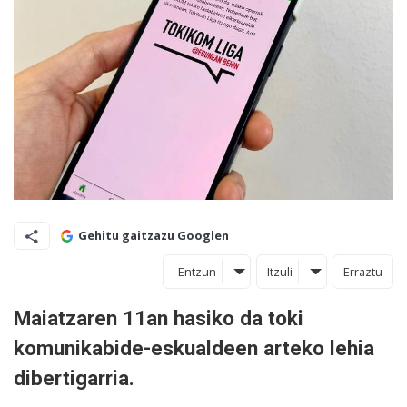
Gehitu gaitzazu Googlen
Entzun
Itzuli
Erraztu
Maiatzaren 11an hasiko da toki
komunikabide-eskualdeen arteko lehia
dibertigarria.