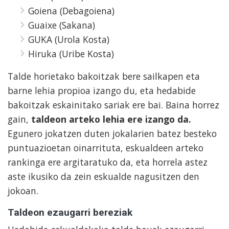
Goiena (Debagoiena)
Guaixe (Sakana)
GUKA (Urola Kosta)
Hiruka (Uribe Kosta)
Talde horietako bakoitzak bere sailkapen eta
barne lehia propioa izango du, eta hedabide
bakoitzak eskainitako sariak ere bai. Baina horrez
gain,
taldeon arteko lehia ere izango da.
Egunero jokatzen duten jokalarien batez besteko
puntuazioetan oinarrituta, eskualdeen arteko
rankinga ere argitaratuko da, eta horrela astez
aste ikusiko da zein eskualde nagusitzen den
jokoan.
Taldeon ezaugarri bereziak