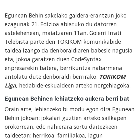
Egunean Behin sakelako galdera-erantzun joko
ezagunak 21. Edizioa abiatuko du datorren
astelehenean, maiatzaren 11an. Goierri Irrati
Telebista parte den TOKIKOM komunikabide
taldea izango da denboraldiaren babesle nagusia
eta, jokoa garatzen duen CodeSyntax
enpresarekin batera, berrikuntza nabarmena
antolatu dute denboraldi berrirako:
TOKIKOM
Liga
, hedabide-eskualdeen arteko norgehiagoka.
Egunean Behinen lehiatzeko aukera berri bat
Orain arte, lehiatzeko bi modu egon dira Egunean
Behin jokoan: jokalari guztien arteko sailkapen
orokorrean, edo nahierara sortu daitezkeen
taldeetan: herrikoa, familiakoa, lagun