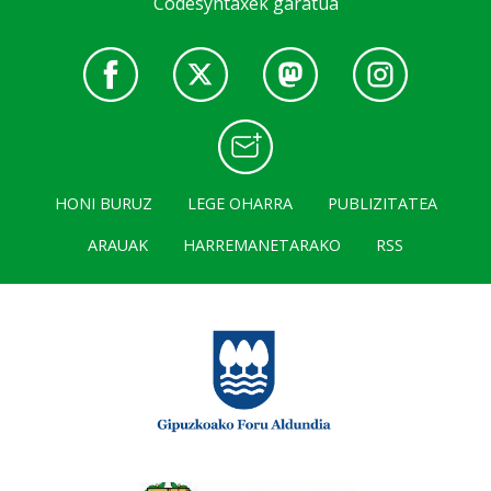
Codesyntaxek garatua
HONI BURUZ
LEGE OHARRA
PUBLIZITATEA
ARAUAK
HARREMANETARAKO
RSS