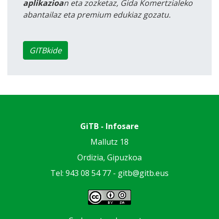
aplikazioa
n eta zozketaz, Gida Komertzialeko
abantailaz eta premium edukiaz gozatu.
GITBkide
GiTB - Infosare
Mallutz 18
Ordizia, Gipuzkoa
Tel: 943 08 54 77 -
gitb@gitb.eus