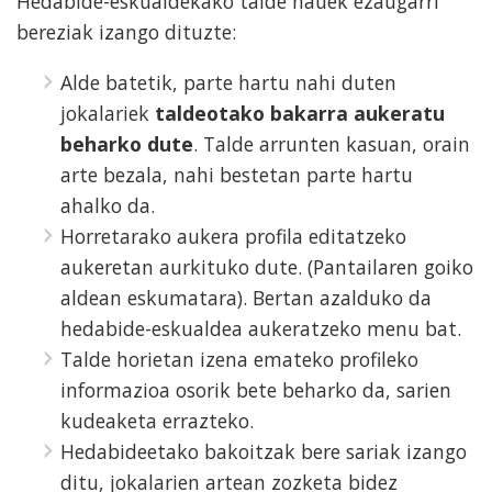
Hedabide-eskualdekako talde hauek ezaugarri
bereziak izango dituzte:
Alde batetik, parte hartu nahi duten
jokalariek
taldeotako bakarra aukeratu
beharko dute
. Talde arrunten kasuan, orain
arte bezala, nahi bestetan parte hartu
ahalko da.
Horretarako aukera profila editatzeko
aukeretan aurkituko dute. (Pantailaren goiko
aldean eskumatara). Bertan azalduko da
hedabide-eskualdea aukeratzeko menu bat.
Talde horietan izena emateko profileko
informazioa osorik bete beharko da, sarien
kudeaketa errazteko.
Hedabideetako bakoitzak bere sariak izango
ditu, jokalarien artean zozketa bidez