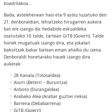
koadrilakoa…
Bada, astelehenean hasi eta 9 astez luzatuko den
21. denboraldian, lehiatzeko hirugarren aukera
bat ere izango da: hedabide-eskualdeka
osatutako 10 talde, tartean GiTB (Goierri). Talde
horiek mugatuak izango dira, eta jokalari
bakoitzak bakar batean eman ahalko du izena.
Denboraldi honetarako hauek izango dira
aukerak:
28 Kanala (Tolosaldea)
Aiurri (Beterri – Buruntza)
Anboto (Durangaldea)
Arabako Alea (Arabar guztiei irekia)
Barrena (Debabarrena)
GiTB (Goierri)