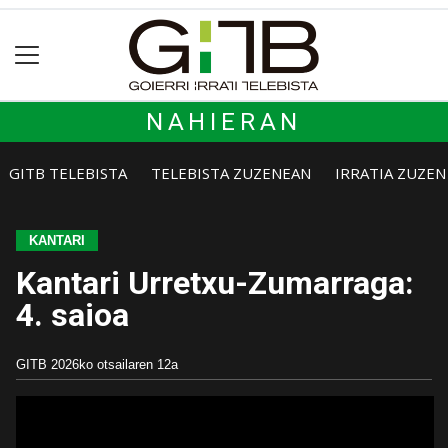
NAHIERAN
GITB TELEBISTA
TELEBISTA ZUZENEAN
IRRATIA ZUZE
KANTARI
Kantari Urretxu-Zumarraga:
4. saioa
GITB
2026ko otsailaren 12a