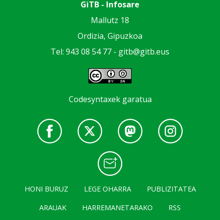
GiTB - Infosare
Mallutz 18
Ordizia, Gipuzkoa
Tel: 943 08 54 77 -
gitb@gitb.eus
Codesyntaxek garatua
HONI BURUZ
LEGE OHARRA
PUBLIZITATEA
ARAUAK
HARREMANETARAKO
RSS