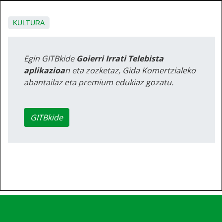
KULTURA
Egin GITBkide
Goierri Irrati Telebista
aplikazioa
n eta zozketaz, Gida Komertzialeko
abantailaz eta premium edukiaz gozatu.
GITBkide