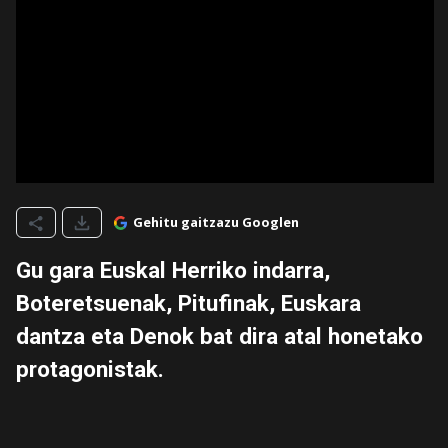
Gehitu gaitzazu Googlen
Gu gara Euskal Herriko indarra,
Boteretsuenak, Pitufinak, Euskara
dantza eta Denok bat dira atal honetako
protagonistak.