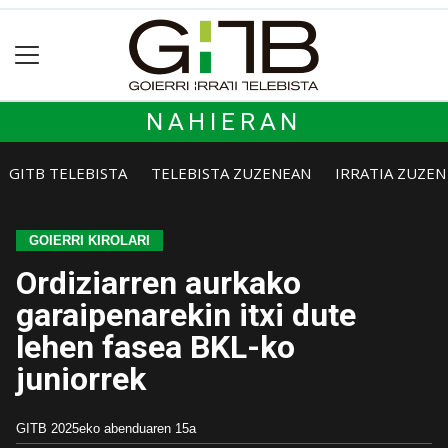
NAHIERAN
GITB TELEBISTA
TELEBISTA ZUZENEAN
IRRATIA ZUZE
GOIERRI KIROLARI
Ordiziarren aurkako
garaipenarekin itxi dute
lehen fasea BKL-ko
juniorrek
GITB
2025eko abenduaren 15a