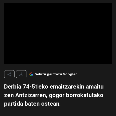
Gehitu gaitzazu Googlen
Derbia 74-51eko emaitzarekin amaitu
zen Antzizarren, gogor borrokatutako
partida baten ostean.