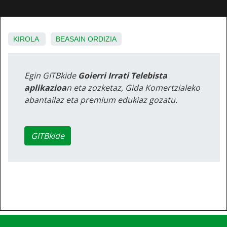
KIROLA
BEASAIN
ORDIZIA
Egin GITBkide
Goierri Irrati Telebista
aplikazioa
n eta zozketaz, Gida Komertzialeko
abantailaz eta premium edukiaz gozatu.
GITBkide