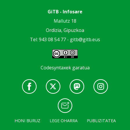
GiTB - Infosare
Mallutz 18
Ordizia, Gipuzkoa
Tel: 943 08 54 77 -
gitb@gitb.eus
Codesyntaxek garatua
HONI BURUZ
LEGE OHARRA
PUBLIZITATEA