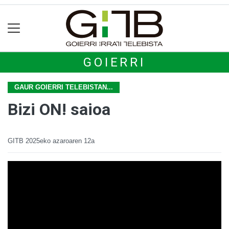
GOIERRI
GAUR GOIERRI TELEBISTAN...
Bizi ON! saioa
GITB
2025eko azaroaren 12a