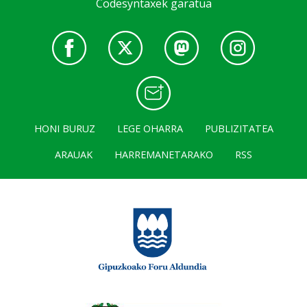
Codesyntaxek garatua
HONI BURUZ
LEGE OHARRA
PUBLIZITATEA
ARAUAK
HARREMANETARAKO
RSS