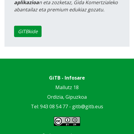
aplikazioa
n eta zozketaz, Gida Komertzialeko
abantailaz eta premium edukiaz gozatu.
GITBkide
GiTB - Infosare
Mallutz 18
Ordizia, Gipuzkoa
Tel: 943 08 54 77 -
gitb@gitb.eus