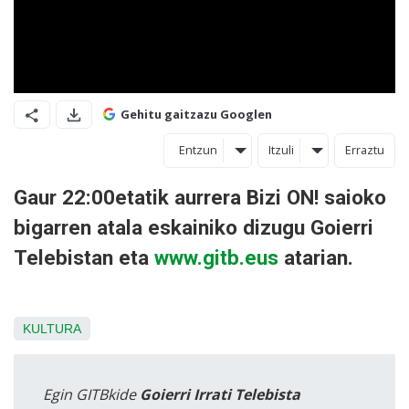
Gehitu gaitzazu Googlen
Entzun
Itzuli
Erraztu
Gaur 22:00etatik aurrera Bizi ON! saioko
bigarren atala eskainiko dizugu Goierri
Telebistan eta
www.gitb.eus
atarian.
KULTURA
Egin GITBkide
Goierri Irrati Telebista