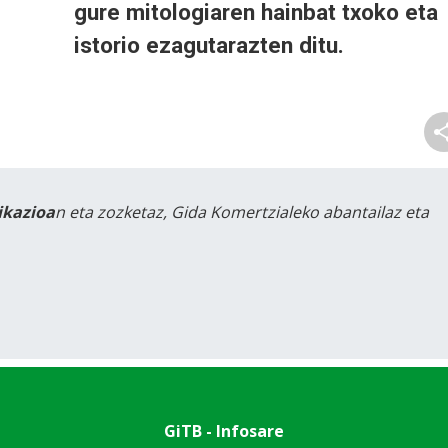
gure mitologiaren hainbat txoko eta
istorio ezagutarazten ditu.
likazioa
n eta zozketaz, Gida Komertzialeko abantailaz eta
GiTB - Infosare