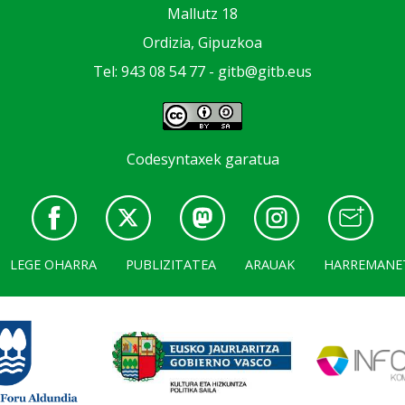
Mallutz 18
Ordizia, Gipuzkoa
Tel: 943 08 54 77 -
gitb@gitb.eus
Codesyntaxek garatua
LEGE OHARRA
PUBLIZITATEA
ARAUAK
HARREMANE