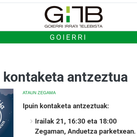
GOIERRI
 kontaketa antzeztua
ATAUN
ZEGAMA
Ipuin kontaketa antzeztuak:
Irailak 21, 16:30 eta 18:00
Zegaman, Anduetza parketxean.