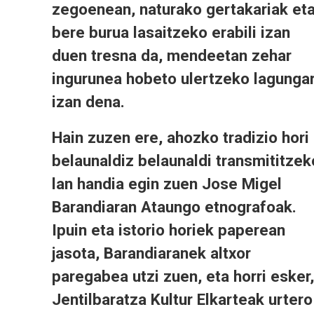
zegoenean, naturako gertakariak et
bere burua lasaitzeko erabili izan
duen tresna da, mendeetan zehar
ingurunea hobeto ulertzeko lagungar
izan dena.
Hain zuzen ere, ahozko tradizio hori
belaunaldiz belaunaldi transmititzek
lan handia egin zuen Jose Migel
Barandiaran Ataungo etnografoak.
Ipuin eta istorio horiek paperean
jasota, Barandiaranek altxor
paregabea utzi zuen, eta horri esker,
Jentilbaratza Kultur Elkarteak urtero