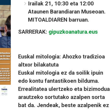
Irailak 21, 10:30 eta 12:00
Ataunen Barandiaran Museoan.
MITOALDIAREN barruan.
SARRERAK:
gipuzkoanatura.eus
Euskal mitologia: Ahozko tradizioa
altxor bilakatuta
Euskal mitologia ez da soilik ipuin
edo kontu fantastikoen bilduma.
Errealitatea ulertzeko eta bizimodua
arautzeko sortutako azalpen sorta
bat da. Jendeak, beste azalpenik ez