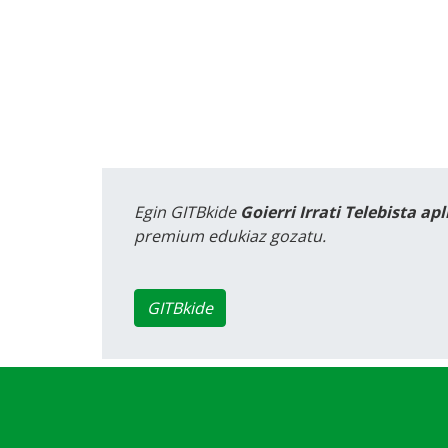
Egin GITBkide
Goierri Irrati Telebista ap
premium edukiaz gozatu.
GITBkide