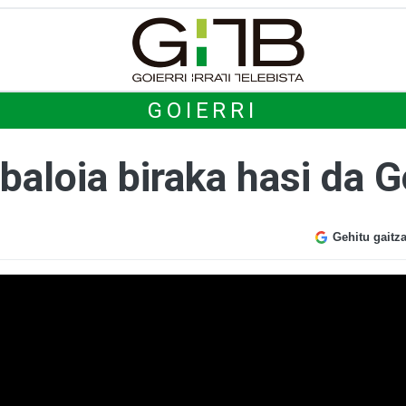
GOIERRI
aloia biraka hasi da Go
Gehitu gaitz