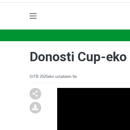
Donosti Cup-eko b
GITB
2025eko uztailaren 9a