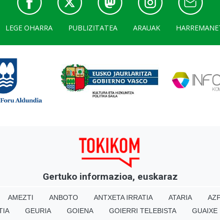
LEGE OHARRA
PUBLIZITATEA
ARAUAK
HARREMANE
Gertuko informazioa, euskaraz
AMEZTI
ANBOTO
ANTXETA IRRATIA
ATARIA
AZP
TIA
GEURIA
GOIENA
GOIERRI TELEBISTA
GUAIXE