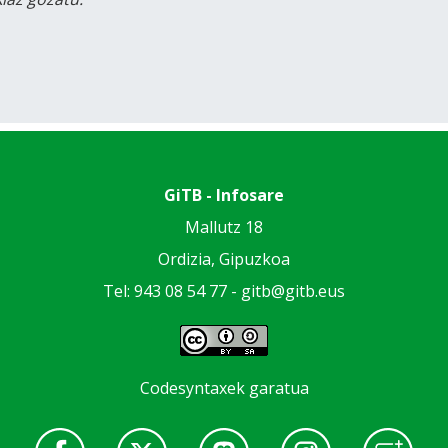
GiTB - Infosare
Mallutz 18
Ordizia, Gipuzkoa
Tel: 943 08 54 77 -
gitb@gitb.eus
Codesyntaxek garatua