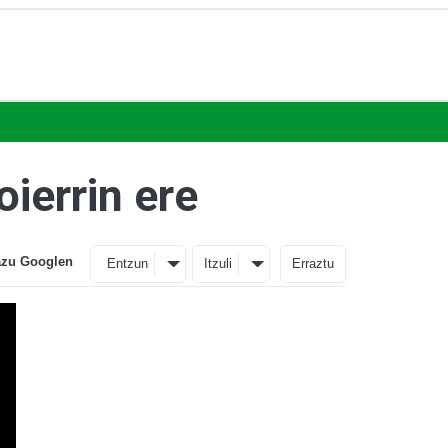
ierrin ere
azu Googlen
Entzun
Itzuli
Erraztu