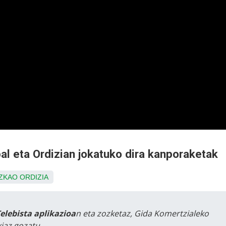
al eta Ordizian jokatuko dira kanporaketak
ZKAO
ORDIZIA
Telebista aplikazioa
n eta zozketaz, Gida Komertzialeko
iaz gozatu.