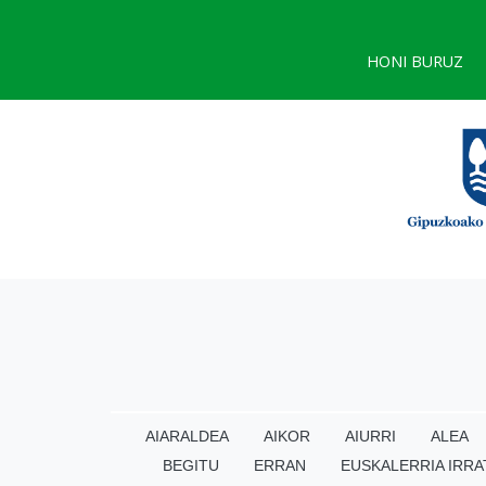
HONI BURUZ
AIARALDEA
AIKOR
AIURRI
ALEA
BEGITU
ERRAN
EUSKALERRIA IRRA