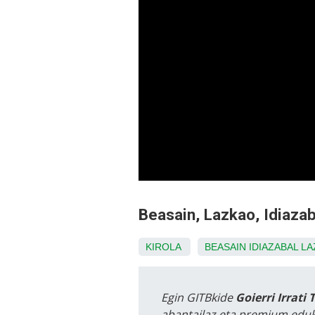
Beasain, Lazkao, Idiazab
KIROLA
BEASAIN
IDIAZABAL
LA
Egin GITBkide
Goierri Irrati 
abantailaz eta premium eduk