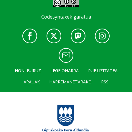
Codesyntaxek garatua
HONI BURUZ
LEGE OHARRA
PUBLIZITATEA
ARAUAK
HARREMANETARAKO
RSS