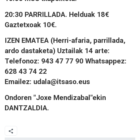
20:30 PARRILLADA. Helduak 18€
Gaztetxoak 10€.
IZEN EMATEA (Herri-afaria, parrillada,
ardo dastaketa) Uztailak 14 arte:
Telefonoz: 943 47 77 90 Whatsappez:
628 43 74 22
Emailez: udala@itsaso.eus
Ondoren "Joxe Mendizabal"ekin
DANTZALDIA.