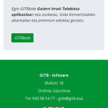
Egin GITBkide
Goierri Irrati Telebista
aplikazioa
n eta zozketaz, Gida Komertzialeko
abantailaz eta premium edukiaz gozatu.
GITBkide
GiTB - Infosare
Mallutz 18
Ordizia, Gipuzkoa
Tel: 943 08 54 77 -
gitb@gitb.eus