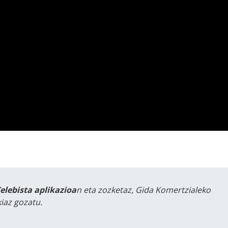
Telebista aplikazioa
n eta zozketaz, Gida Komertzialeko
iaz gozatu.