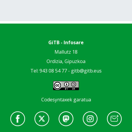
GiTB - Infosare
Mallutz 18
Ordizia, Gipuzkoa
Tel: 943 08 54 77 -
gitb@gitb.eus
Codesyntaxek garatua