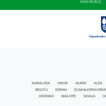
HONI BURUZ
AIARALDEA
AIKOR
AIURRI
ALEA
BEGITU
ERRAN
EUSKALERRIA IRRA
KRONIKA
MAILOPE
NOAUA
O