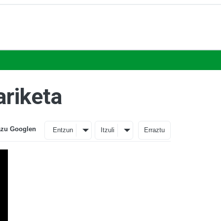
ariketa
azu Googlen
Entzun
Itzuli
Erraztu