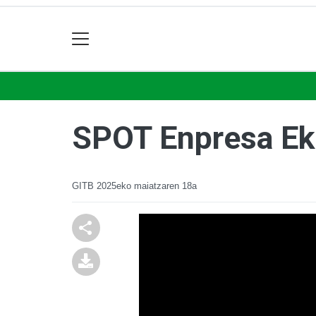
SPOT Enpresa Eki
GITB
2025eko maiatzaren 18a