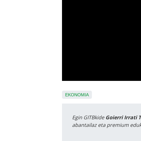
EKONOMIA
Egin GITBkide
Goierri Irrati 
abantailaz eta premium eduk