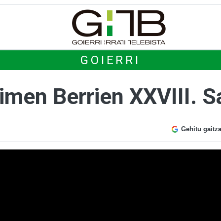
GOIERRI
men Berrien XXVIII. S
Gehitu gaitz