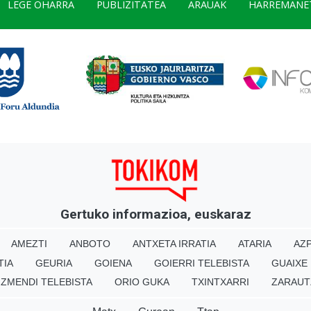
LEGE OHARRA
PUBLIZITATEA
ARAUAK
HARREMANE
Gertuko informazioa, euskaraz
AMEZTI
ANBOTO
ANTXETA IRRATIA
ATARIA
AZP
TIA
GEURIA
GOIENA
GOIERRI TELEBISTA
GUAIXE
IZMENDI TELEBISTA
ORIO GUKA
TXINTXARRI
ZARAUT