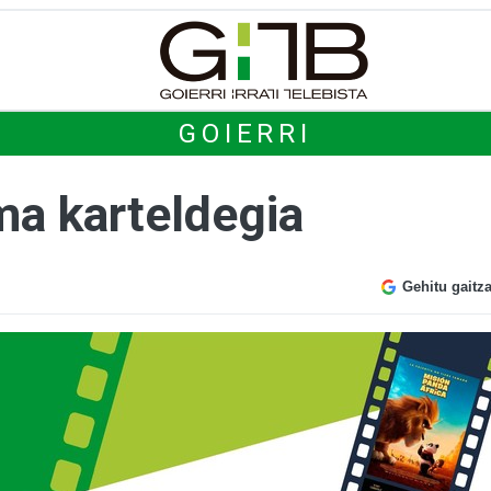
GOIERRI
a karteldegia
Gehitu gaitz