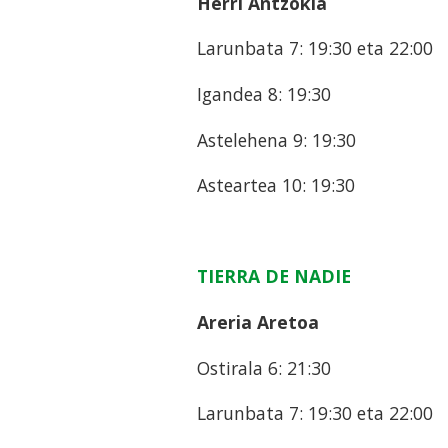
Herri Antzokia
Larunbata 7: 19:30 eta 22:00
Igandea 8: 19:30
Astelehena 9: 19:30
Asteartea 10: 19:30
TIERRA DE NADIE
Areria Aretoa
Ostirala 6: 21:30
Larunbata 7: 19:30 eta 22:00