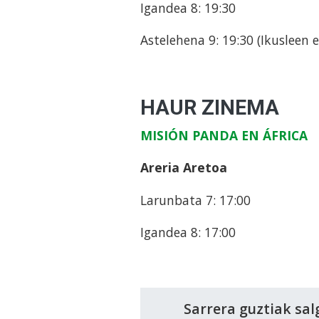
Igandea 8: 19:30
Astelehena 9: 19:30 (Ikusleen 
HAUR ZINEMA
MISIÓN PANDA EN ÁFRICA
Areria Aretoa
Larunbata 7: 17:00
Igandea 8: 17:00
Sarrera guztiak sal