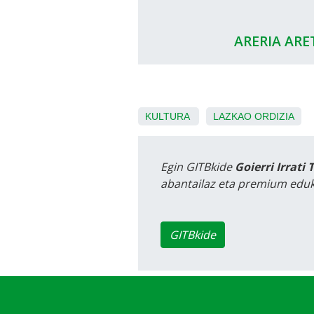
ARERIA ARE
KULTURA
LAZKAO
ORDIZIA
Egin GITBkide
Goierri Irrati 
abantailaz eta premium eduk
GITBkide