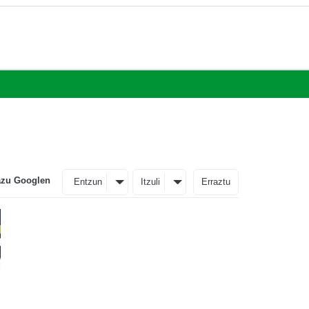
azu Googlen
Entzun
Itzuli
Erraztu