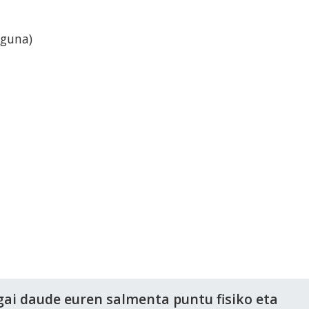
eguna)
gai daude euren salmenta puntu fisiko eta