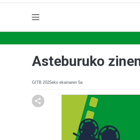
Asteburuko zinem
GITB
2025eko ekainaren 5a