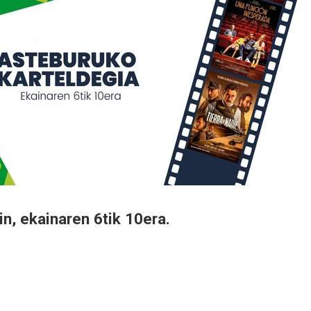
n, ekainaren 6tik 10era.