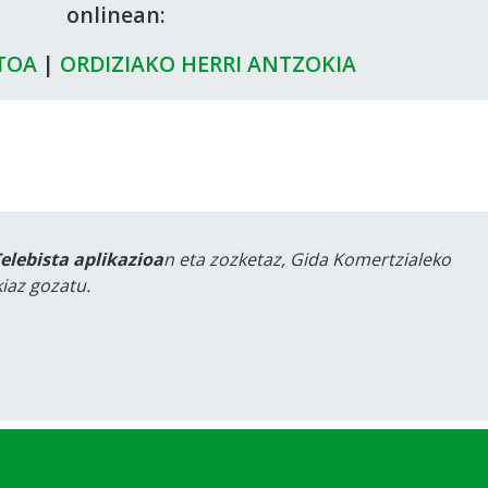
onlinean:
TOA
|
ORDIZIAKO HERRI ANTZOKIA
Telebista aplikazioa
n eta zozketaz, Gida Komertzialeko
iaz gozatu.