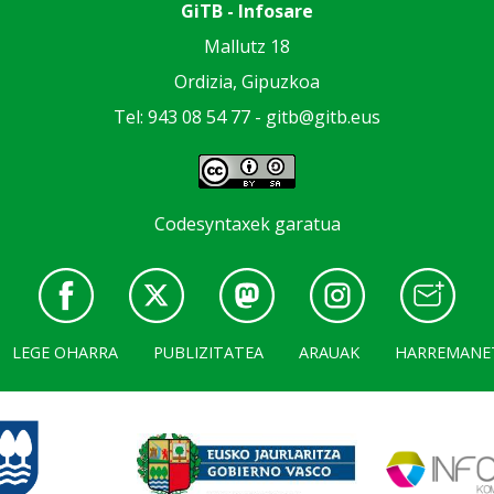
GiTB - Infosare
Mallutz 18
Ordizia, Gipuzkoa
Tel: 943 08 54 77 -
gitb@gitb.eus
Codesyntaxek garatua
LEGE OHARRA
PUBLIZITATEA
ARAUAK
HARREMANE