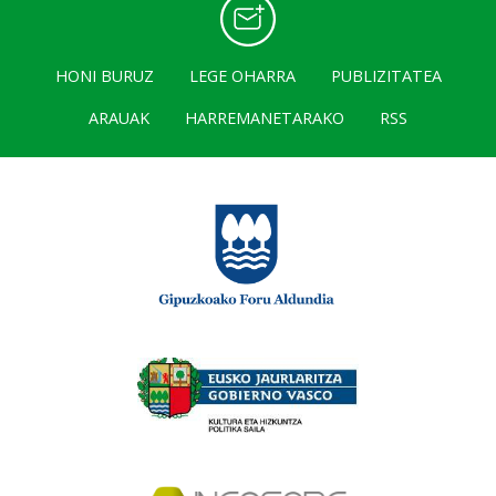
HONI BURUZ
LEGE OHARRA
PUBLIZITATEA
ARAUAK
HARREMANETARAKO
RSS