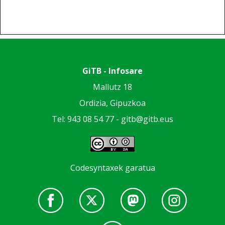
GiTB - Infosare
Mallutz 18
Ordizia, Gipuzkoa
Tel: 943 08 54 77 -
gitb@gitb.eus
Codesyntaxek garatua