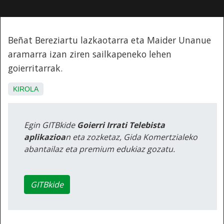
Beñat Bereziartu lazkaotarra eta Maider Unanue
aramarra izan ziren sailkapeneko lehen
goierritarrak.
KIROLA
Egin GITBkide
Goierri Irrati Telebista
aplikazioa
n eta zozketaz, Gida Komertzialeko
abantailaz eta premium edukiaz gozatu.
GITBkide