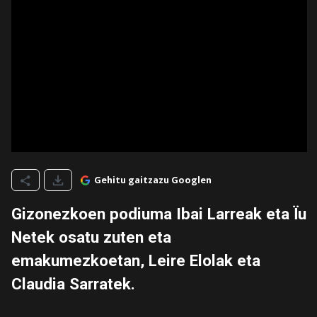
Gehitu gaitzazu Googlen
Gizonezkoen podiuma Ibai Larreak eta Ïu
Netek osatu zuten eta
emakumezkoetan, Leire Elolak eta
Claudia Sarratek.