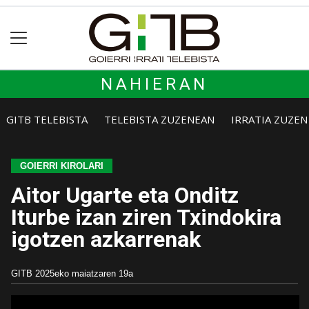
NAHIERAN
GITB TELEBISTA
TELEBISTA ZUZENEAN
IRRATIA ZUZE
GOIERRI KIROLARI
Aitor Ugarte eta Onditz
Iturbe izan ziren Txindokira
igotzen azkarrenak
GITB
2025eko maiatzaren 19a