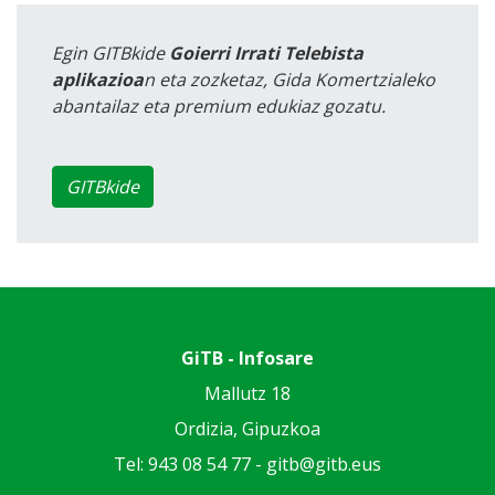
Egin GITBkide
Goierri Irrati Telebista
aplikazioa
n eta zozketaz, Gida Komertzialeko
abantailaz eta premium edukiaz gozatu.
GITBkide
GiTB - Infosare
Mallutz 18
Ordizia, Gipuzkoa
Tel: 943 08 54 77 -
gitb@gitb.eus