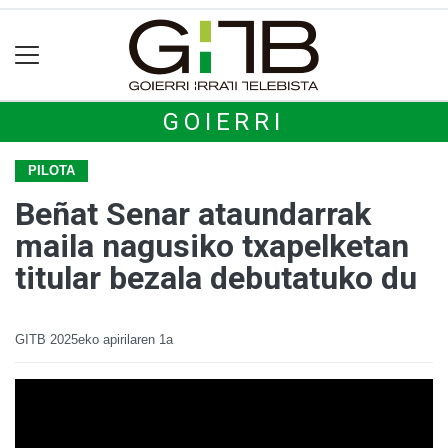
GOIERRI
PILOTA
Beñat Senar ataundarrak
maila nagusiko txapelketan
titular bezala debutatuko du
GITB
2025eko apirilaren 1a