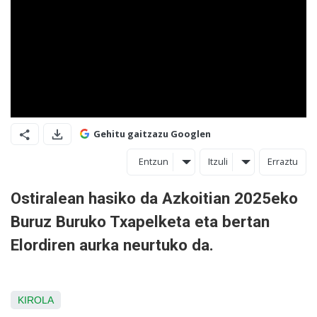
Gehitu gaitzazu Googlen
Entzun
Itzuli
Erraztu
Ostiralean hasiko da Azkoitian 2025eko
Buruz Buruko Txapelketa eta bertan
Elordiren aurka neurtuko da.
KIROLA