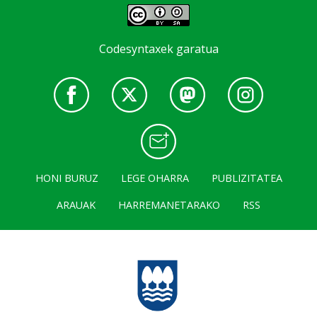
Codesyntaxek garatua
HONI BURUZ
LEGE OHARRA
PUBLIZITATEA
ARAUAK
HARREMANETARAKO
RSS