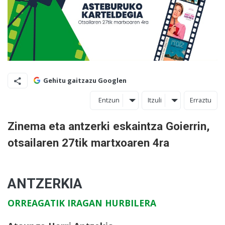
Gehitu gaitzazu Googlen
Entzun
Itzuli
Erraztu
Zinema eta antzerki eskaintza Goierrin,
otsailaren 27tik martxoaren 4ra
ANTZERKIA
ORREAGATIK IRAGAN HURBILERA