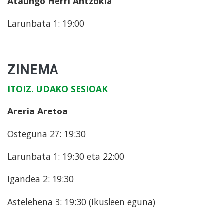
Ataungo Herri Antzokia
Larunbata 1: 19:00
ZINEMA
ITOIZ. UDAKO SESIOAK
Areria Aretoa
Osteguna 27: 19:30
Larunbata 1: 19:30 eta 22:00
Igandea 2: 19:30
Astelehena 3: 19:30 (Ikusleen eguna)