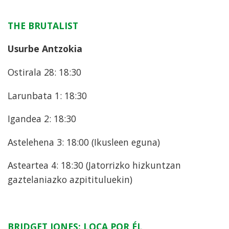
THE BRUTALIST
Usurbe Antzokia
Ostirala 28: 18:30
Larunbata 1: 18:30
Igandea 2: 18:30
Astelehena 3: 18:00 (Ikusleen eguna)
Asteartea 4: 18:30 (Jatorrizko hizkuntzan
gaztelaniazko azpitituluekin)
BRIDGET JONES: LOCA POR ÉL