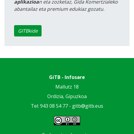
aplikazioa
n eta zozketaz, Gida Komertzialeko
abantailaz eta premium edukiaz gozatu.
GITBkide
GiTB - Infosare
Mallutz 18
Ordizia, Gipuzkoa
Tel: 943 08 54 77 -
gitb@gitb.eus