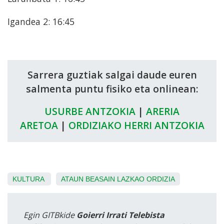
Igandea 2: 16:45
Sarrera guztiak salgai daude euren
salmenta puntu fisiko eta onlinean:
USURBE ANTZOKIA
|
ARERIA
ARETOA
|
ORDIZIAKO HERRI ANTZOKIA
KULTURA
ATAUN
BEASAIN
LAZKAO
ORDIZIA
Egin GITBkide
Goierri Irrati Telebista