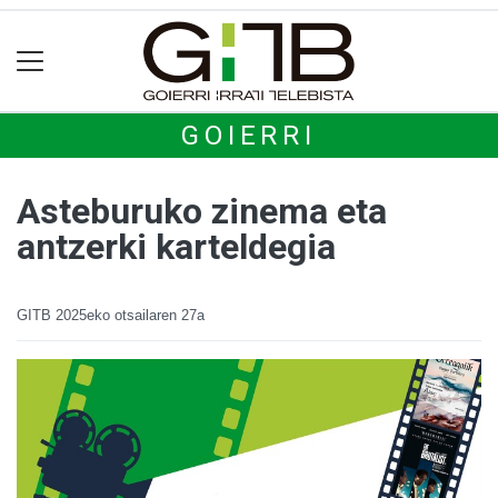
GOIERRI
Asteburuko zinema eta
antzerki karteldegia
GITB
2025eko otsailaren 27a