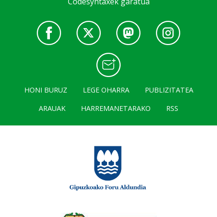
Codesyntaxek garatua
HONI BURUZ
LEGE OHARRA
PUBLIZITATEA
ARAUAK
HARREMANETARAKO
RSS