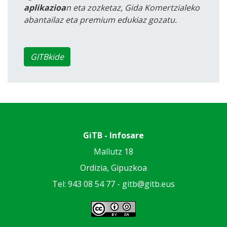
aplikazioa
n eta zozketaz, Gida Komertzialeko
abantailaz eta premium edukiaz gozatu.
GITBkide
GiTB - Infosare
Mallutz 18
Ordizia, Gipuzkoa
Tel: 943 08 54 77 -
gitb@gitb.eus