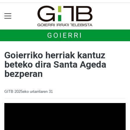
GOIERRI
Goierriko herriak kantuz
beteko dira Santa Ageda
bezperan
GITB
2025eko urtarrilaren 31