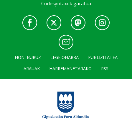
Codesyntaxek garatua
HONI BURUZ
LEGE OHARRA
PUBLIZITATEA
ARAUAK
HARREMANETARAKO
RSS