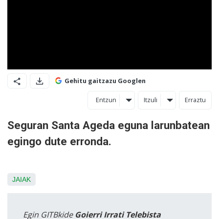
Gehitu gaitzazu Googlen
Entzun
Itzuli
Erraztu
Seguran Santa Ageda eguna larunbatean
egingo dute erronda.
JAIAK
Egin GITBkide
Goierri Irrati Telebista