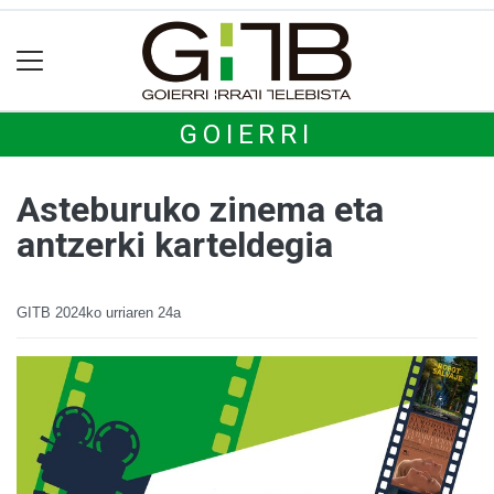
GOIERRI
Asteburuko zinema eta
antzerki karteldegia
GITB
2024ko urriaren 24a