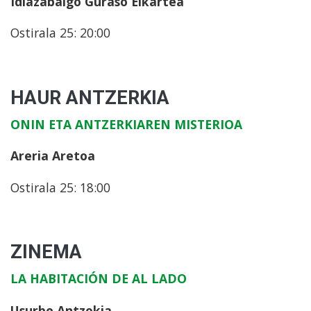
Idiazabalgo Guraso Elkartea
Ostirala 25: 20:00
HAUR ANTZERKIA
ONIN ETA ANTZERKIAREN MISTERIOA
Areria Aretoa
Ostirala 25: 18:00
ZINEMA
LA HABITACIÓN DE AL LADO
Usurbe Antzokia