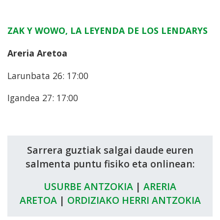
ZAK Y WOWO, LA LEYENDA DE LOS LENDARYS
Areria Aretoa
Larunbata 26: 17:00
Igandea 27: 17:00
Sarrera guztiak salgai daude euren
salmenta puntu fisiko eta onlinean:
USURBE ANTZOKIA
|
ARERIA
ARETOA
|
ORDIZIAKO HERRI ANTZOKIA