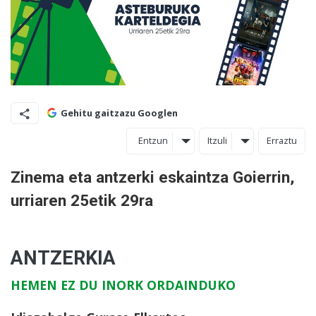
Gehitu gaitzazu Googlen
Entzun
Itzuli
Erraztu
Zinema eta antzerki eskaintza Goierrin,
urriaren 25etik 29ra
ANTZERKIA
HEMEN EZ DU INORK ORDAINDUKO