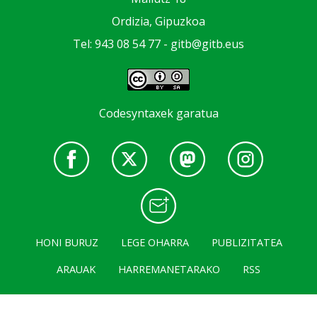
Ordizia, Gipuzkoa
Tel: 943 08 54 77 -
gitb@gitb.eus
Codesyntaxek garatua
HONI BURUZ
LEGE OHARRA
PUBLIZITATEA
ARAUAK
HARREMANETARAKO
RSS