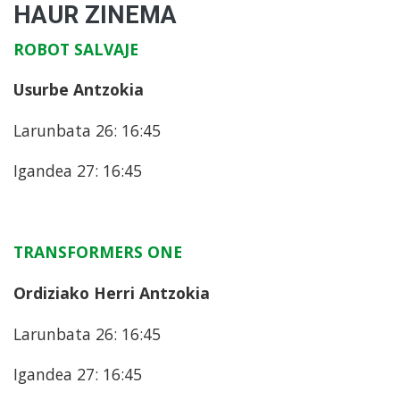
HAUR ZINEMA
ROBOT SALVAJE
Usurbe Antzokia
Larunbata 26: 16:45
Igandea 27: 16:45
TRANSFORMERS ONE
Ordiziako Herri Antzokia
Larunbata 26: 16:45
Igandea 27: 16:45