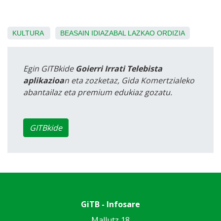
KULTURA
BEASAIN
IDIAZABAL
LAZKAO
ORDIZIA
Egin GITBkide
Goierri Irrati Telebista
aplikazioa
n eta zozketaz, Gida Komertzialeko
abantailaz eta premium edukiaz gozatu.
GITBkide
GiTB - Infosare
Mallutz 18