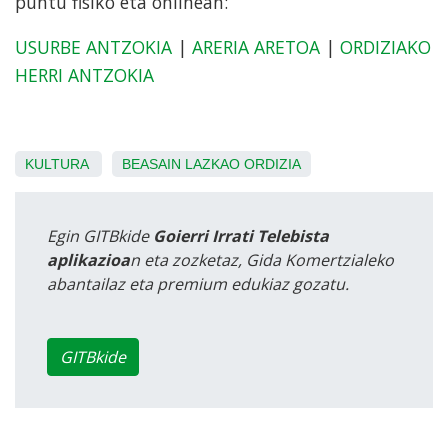
puntu fisiko eta onlinean:
USURBE ANTZOKIA
|
ARERIA ARETOA
|
ORDIZIAKO
HERRI ANTZOKIA
KULTURA
BEASAIN
LAZKAO
ORDIZIA
Egin GITBkide
Goierri Irrati Telebista
aplikazioa
n eta zozketaz, Gida Komertzialeko
abantailaz eta premium edukiaz gozatu.
GITBkide