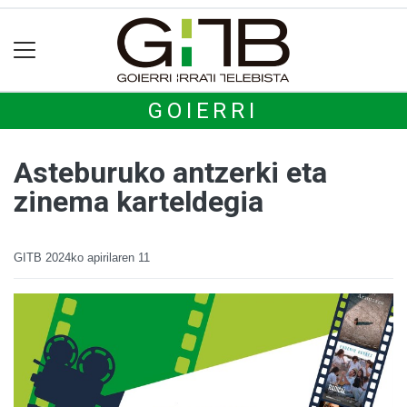
GOIERRI
Asteburuko antzerki eta
zinema karteldegia
GITB
2024ko apirilaren 11