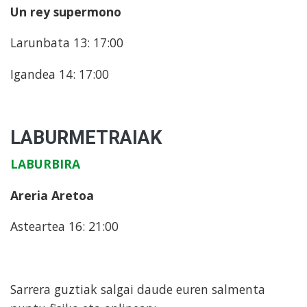
Un rey supermono
Larunbata 13: 17:00
Igandea 14: 17:00
LABURMETRAIAK
LABURBIRA
Areria Aretoa
Asteartea 16: 21:00
Sarrera guztiak salgai daude euren salmenta