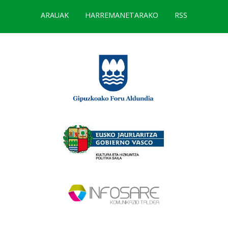
ARAUAK
HARREMANETARAKO
RSS