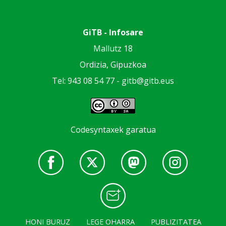
GiTB - Infosare
Mallutz 18
Ordizia, Gipuzkoa
Tel: 943 08 54 77 -
gitb@gitb.eus
Codesyntaxek garatua
HONI BURUZ
LEGE OHARRA
PUBLIZITATEA