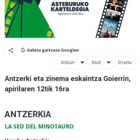
Gehitu gaitzazu Googlen
Entzun
Itzuli
Erraztu
Antzerki eta zinema eskaintza Goierrin,
apirilaren 12tik 16ra
ANTZERKIA
LA SED DEL MINOTAURO