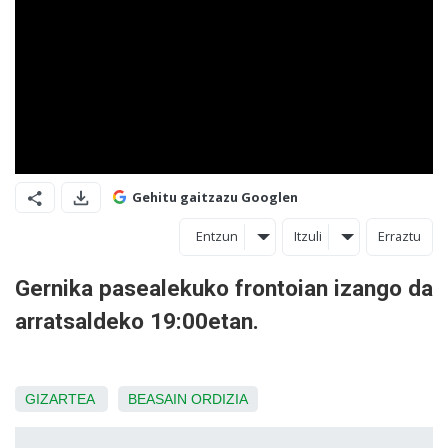
Gehitu gaitzazu Googlen
Entzun
Itzuli
Erraztu
Gernika pasealekuko frontoian izango da
arratsaldeko 19:00etan.
GIZARTEA
BEASAIN
ORDIZIA