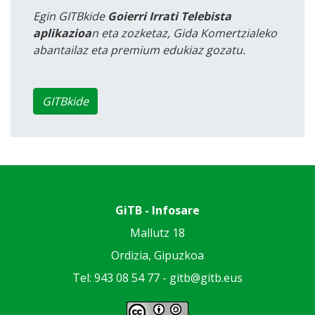
Egin GITBkide
Goierri Irrati Telebista
aplikazioa
n eta zozketaz, Gida Komertzialeko
abantailaz eta premium edukiaz gozatu.
GITBkide
GiTB - Infosare
Mallutz 18
Ordizia, Gipuzkoa
Tel: 943 08 54 77 -
gitb@gitb.eus