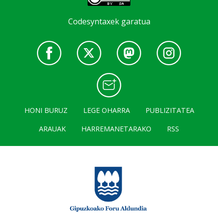
Codesyntaxek garatua
HONI BURUZ
LEGE OHARRA
PUBLIZITATEA
ARAUAK
HARREMANETARAKO
RSS