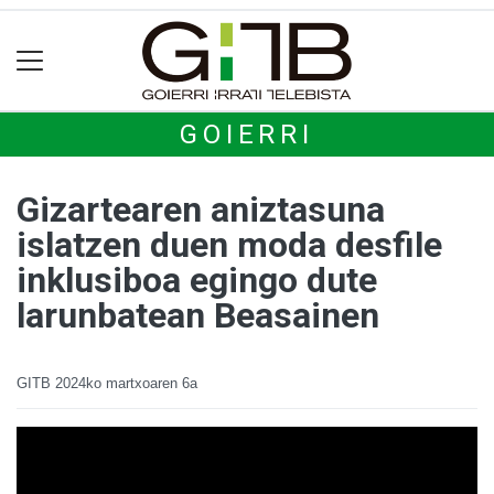
GOIERRI
Gizartearen aniztasuna
islatzen duen moda desfile
inklusiboa egingo dute
larunbatean Beasainen
GITB
2024ko martxoaren 6a