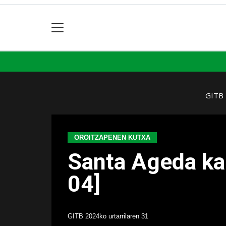
GITB
OROITZAPENEN KUTXA
Santa Ageda ka
04]
GITB
2024ko urtarrilaren 31