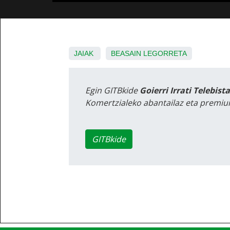
JAIAK
BEASAIN
LEGORRETA
Egin GITBkide
Goierri Irrati Telebist
Komertzialeko abantailaz eta premiu
GITBkide