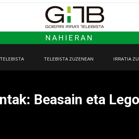
NAHIERAN
 TELEBISTA
TELEBISTA ZUZENEAN
IRRATIA Z
ntak: Beasain eta Lego