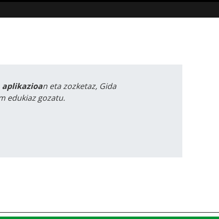
a aplikazioa
n eta zozketaz, Gida
m edukiaz gozatu.