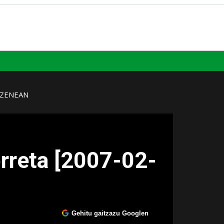
UZENEAN
rreta [2007-02-
Gehitu gaitzazu Googlen