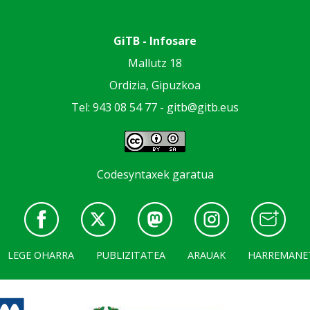
GiTB - Infosare
Mallutz 18
Ordizia, Gipuzkoa
Tel: 943 08 54 77 -
gitb@gitb.eus
Codesyntaxek garatua
LEGE OHARRA
PUBLIZITATEA
ARAUAK
HARREMANE