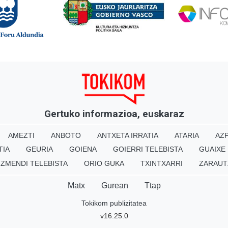
Gertuko informazioa, euskaraz
AMEZTI
ANBOTO
ANTXETA IRRATIA
ATARIA
AZP
TIA
GEURIA
GOIENA
GOIERRI TELEBISTA
GUAIXE
IZMENDI TELEBISTA
ORIO GUKA
TXINTXARRI
ZARAUT
Matx
Gurean
Ttap
Tokikom publizitatea
v16.25.0