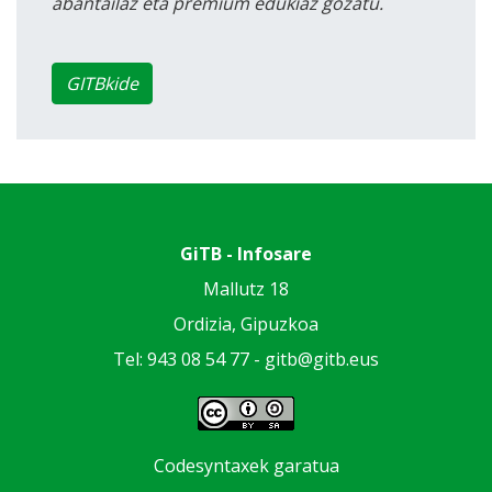
abantailaz eta premium edukiaz gozatu.
GITBkide
GiTB - Infosare
Mallutz 18
Ordizia, Gipuzkoa
Tel: 943 08 54 77 -
gitb@gitb.eus
Codesyntaxek garatua