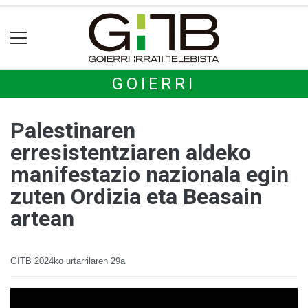
GOIERRI
Palestinaren
erresistentziaren aldeko
manifestazio nazionala egin
zuten Ordizia eta Beasain
artean
GITB
2024ko urtarrilaren 29a