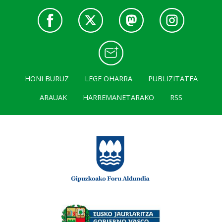
HONI BURUZ
LEGE OHARRA
PUBLIZITATEA
ARAUAK
HARREMANETARAKO
RSS