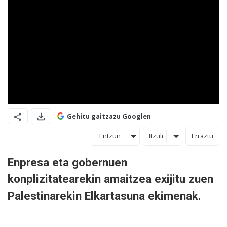
Gehitu gaitzazu Googlen
Entzun
Itzuli
Erraztu
Enpresa eta gobernuen
konplizitatearekin amaitzea exijitu zuen
Palestinarekin Elkartasuna ekimenak.