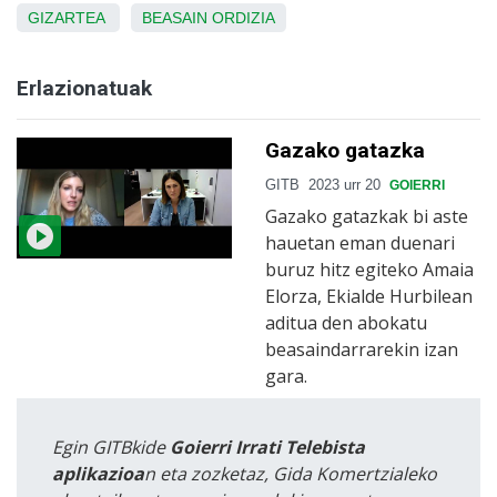
GIZARTEA
BEASAIN
ORDIZIA
Erlazionatuak
Gazako gatazka
GITB
2023 urr 20
GOIERRI
Gazako gatazkak bi aste
hauetan eman duenari
buruz hitz egiteko Amaia
Elorza, Ekialde Hurbilean
aditua den abokatu
beasaindarrarekin izan
gara.
Egin GITBkide
Goierri Irrati Telebista
aplikazioa
n eta zozketaz, Gida Komertzialeko