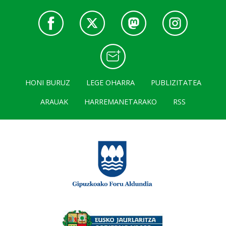
HONI BURUZ
LEGE OHARRA
PUBLIZITATEA
ARAUAK
HARREMANETARAKO
RSS