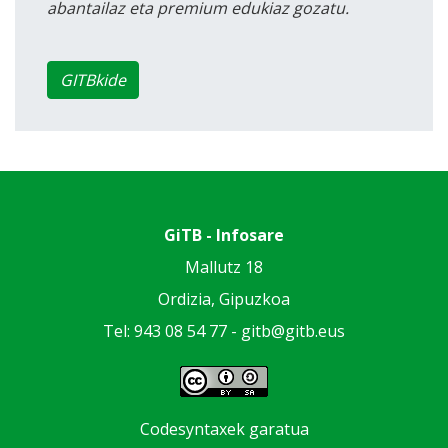
abantailaz eta premium edukiaz gozatu.
GITBkide
GiTB - Infosare
Mallutz 18
Ordizia, Gipuzkoa
Tel: 943 08 54 77 -
gitb@gitb.eus
Codesyntaxek garatua