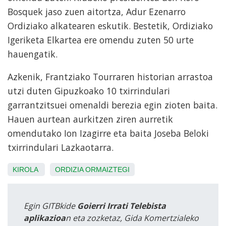
Bosquek jaso zuen aitortza, Adur Ezenarro
Ordiziako alkatearen eskutik. Bestetik, Ordiziako
Igeriketa Elkartea ere omendu zuten 50 urte
hauengatik.
Azkenik, Frantziako Tourraren historian arrastoa
utzi duten Gipuzkoako 10 txirrindulari
garrantzitsuei omenaldi berezia egin zioten baita.
Hauen aurtean aurkitzen ziren aurretik
omendutako Ion Izagirre eta baita Joseba Beloki
txirrindulari Lazkaotarra.
KIROLA
ORDIZIA
ORMAIZTEGI
Egin GITBkide
Goierri Irrati Telebista
aplikazioa
n eta zozketaz, Gida Komertzialeko