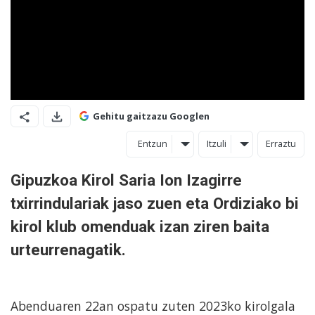
Gehitu gaitzazu Googlen
Entzun
Itzuli
Erraztu
Gipuzkoa Kirol Saria Ion Izagirre
txirrindulariak jaso zuen eta Ordiziako bi
kirol klub omenduak izan ziren baita
urteurrenagatik.
Abenduaren 22an ospatu zuten 2023ko kirolgala