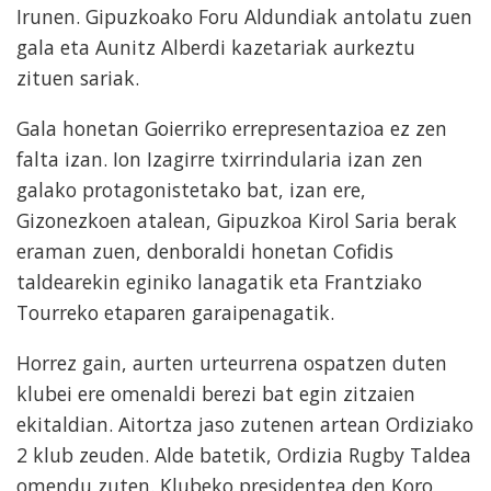
Irunen. Gipuzkoako Foru Aldundiak antolatu zuen
gala eta Aunitz Alberdi kazetariak aurkeztu
zituen sariak.
Gala honetan Goierriko errepresentazioa ez zen
falta izan. Ion Izagirre txirrindularia izan zen
galako protagonistetako bat, izan ere,
Gizonezkoen atalean, Gipuzkoa Kirol Saria berak
eraman zuen, denboraldi honetan Cofidis
taldearekin eginiko lanagatik eta Frantziako
Tourreko etaparen garaipenagatik.
Horrez gain, aurten urteurrena ospatzen duten
klubei ere omenaldi berezi bat egin zitzaien
ekitaldian. Aitortza jaso zutenen artean Ordiziako
2 klub zeuden. Alde batetik, Ordizia Rugby Taldea
omendu zuten. Klubeko presidentea den Koro