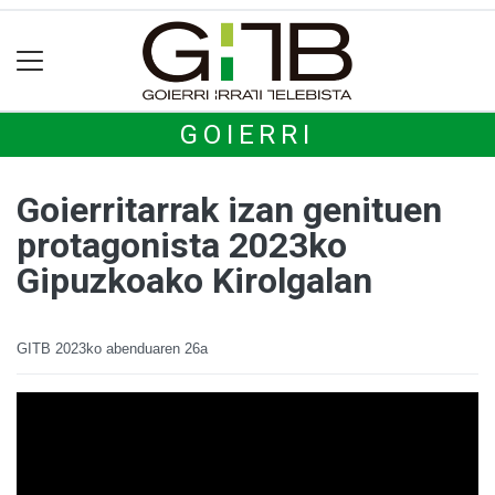
GOIERRI
Goierritarrak izan genituen
protagonista 2023ko
Gipuzkoako Kirolgalan
GITB
2023ko abenduaren 26a