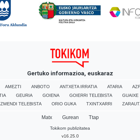
Gertuko informazioa, euskaraz
AMEZTI
ANBOTO
ANTXETA IRRATIA
ATARIA
AZP
TIA
GEURIA
GOIENA
GOIERRI TELEBISTA
GUAIXE
IZMENDI TELEBISTA
ORIO GUKA
TXINTXARRI
ZARAUT
Matx
Gurean
Ttap
Tokikom publizitatea
v16.25.0