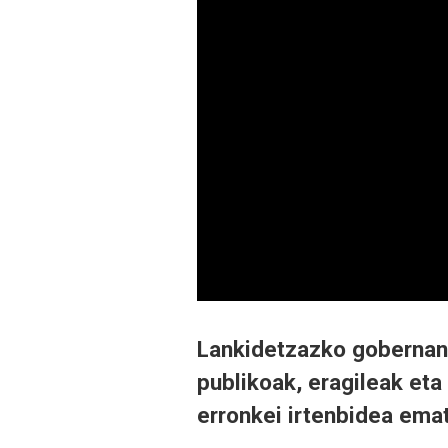
Lankidetzazko gobernant
publikoak, eragileak eta
erronkei irtenbidea ema