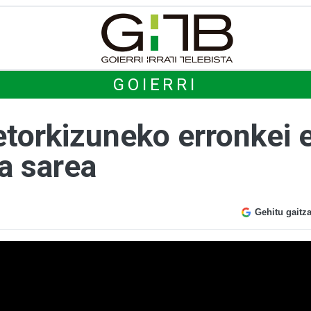
GOIERRI
 etorkizuneko erronkei 
a sarea
Gehitu gaitz