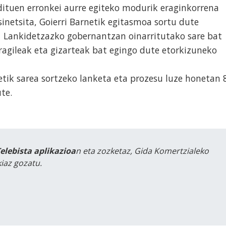
dituen erronkei aurre egiteko modurik eraginkorrena
sinetsita, Goierri Barnetik egitasmoa sortu dute
. Lankidetzazko gobernantzan oinarritutako sare bat
agileak eta gizarteak bat egingo dute etorkizuneko
etik sarea sortzeko lanketa eta prozesu luze honetan 
ute.
Telebista aplikazioa
n eta zozketaz, Gida Komertzialeko
iaz gozatu.