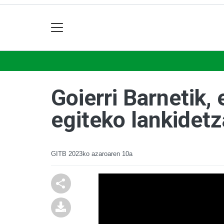
Goierri Barnetik,
egiteko lankidetz
GITB
2023ko azaroaren 10a