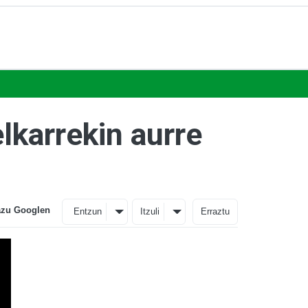
elkarrekin aurre
azu Googlen
Entzun
Itzuli
Erraztu