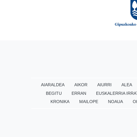
AIARALDEA
AIKOR
AIURRI
ALEA
BEGITU
ERRAN
EUSKALERRIA IRRA
KRONIKA
MAILOPE
NOAUA
O