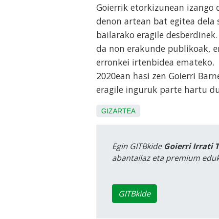
Goierrik etorkizunean izango 
denon artean bat egitea dela 
bailarako eragile desberdinek
da non erakunde publikoak, er
erronkei irtenbidea emateko.
2020ean hasi zen Goierri Barn
eragile inguruk parte hartu d
GIZARTEA
Egin GITBkide
Goierri Irrati 
abantailaz eta premium eduk
GITBkide