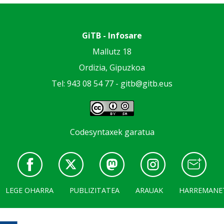
GiTB - Infosare
Mallutz 18
Ordizia, Gipuzkoa
Tel: 943 08 54 77 -
gitb@gitb.eus
Codesyntaxek garatua
LEGE OHARRA
PUBLIZITATEA
ARAUAK
HARREMANE