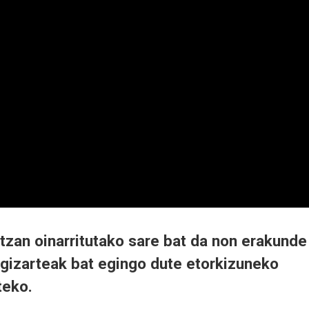
zan oinarritutako sare bat da non erakunde
 gizarteak bat egingo dute etorkizuneko
teko.