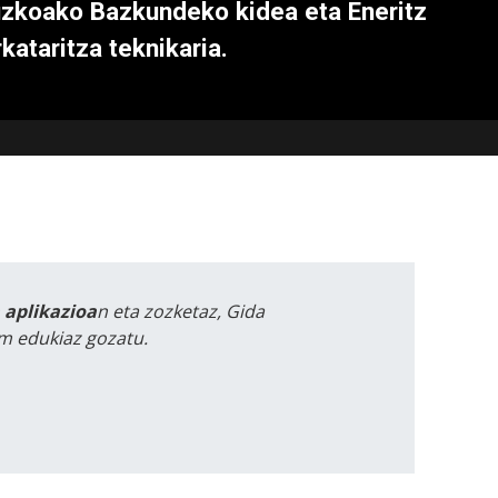
uzkoako Bazkundeko kidea eta Eneritz
kataritza teknikaria.
a aplikazioa
n eta zozketaz, Gida
m edukiaz gozatu.