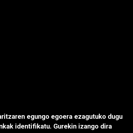
aritzaren egungo egoera ezagutuko dugu
kak identifikatu. Gurekin izango dira