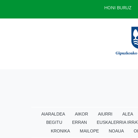
HONI BURUZ
AIARALDEA
AIKOR
AIURRI
ALEA
BEGITU
ERRAN
EUSKALERRIA IRRA
KRONIKA
MAILOPE
NOAUA
O