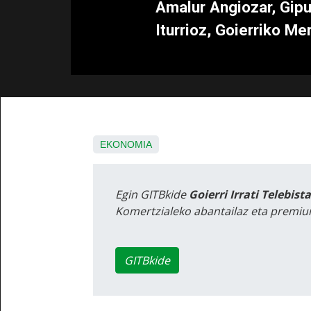
Amalur Angiozar, Gip
Iturrioz, Goierriko Mer
EKONOMIA
Egin GITBkide
Goierri Irrati Telebist
Komertzialeko abantailaz eta premiu
GITBkide