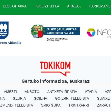
LEGE OHARRA
PUBLIZITATEA
ARAUAK
HARREMANE
Gertuko informazioa, euskaraz
AMEZTI
ANBOTO
ANTXETA IRRATIA
ATARIA
AZP
TIA
GEURIA
GOIENA
GOIERRI TELEBISTA
GUAIXE
IZMENDI TELEBISTA
ORIO GUKA
TXINTXARRI
ZARAUT