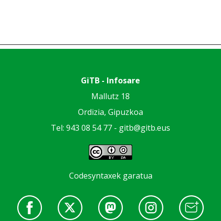
GiTB - Infosare
Mallutz 18
Ordizia, Gipuzkoa
Tel: 943 08 54 77 -
gitb@gitb.eus
Codesyntaxek garatua