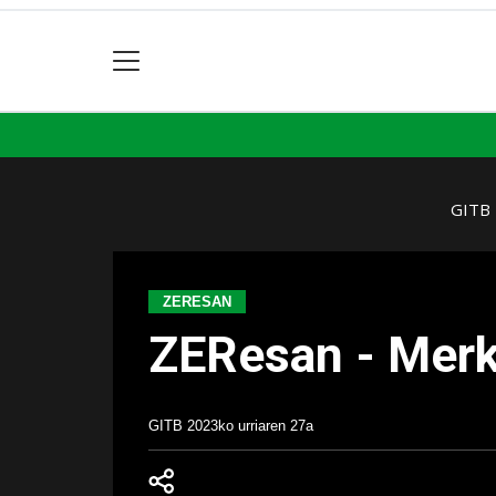
GITB
ZERESAN
ZEResan - Merk
GITB
2023ko urriaren 27a