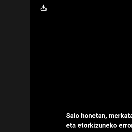
Saio honetan, merkat
eta etorkizuneko erron