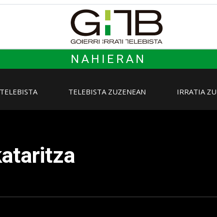
NAHIERAN
 TELEBISTA
TELEBISTA ZUZENEAN
IRRATIA Z
ataritza