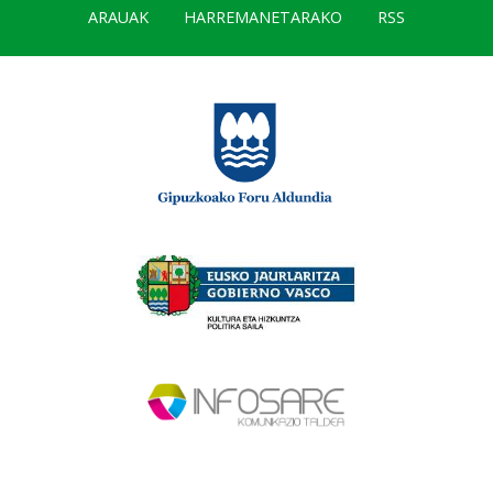
ARAUAK
HARREMANETARAKO
RSS