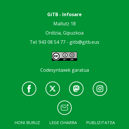
GiTB - Infosare
Mallutz 18
Ordizia, Gipuzkoa
Tel: 943 08 54 77 -
gitb@gitb.eus
Codesyntaxek garatua
HONI BURUZ
LEGE OHARRA
PUBLIZITATEA