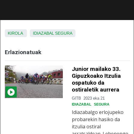
KIROLA
IDIAZABAL
SEGURA
Erlazionatuak
Junior mailako 33.
Gipuzkoako Itzulia
ospatuko da
ostiraletik aurrera
GITB
2023 eka 21
IDIAZABAL
SEGURA
Idiazabalgo erlojupeko
probarekin hasiko da
itzulia ostiral
arratsaldean. Lehenengo