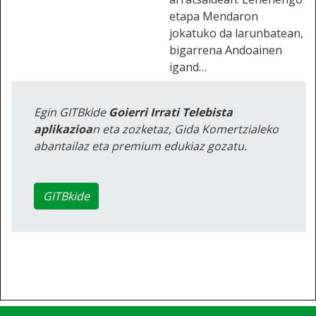
etapa Mendaron
jokatuko da larunbatean,
bigarrena Andoainen
igand…
Egin GITBkide
Goierri Irrati Telebista
aplikazioa
n eta zozketaz, Gida Komertzialeko
abantailaz eta premium edukiaz gozatu.
GITBkide