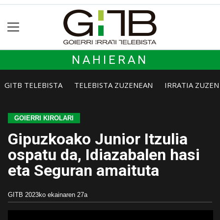
NAHIERAN
GITB TELEBISTA
TELEBISTA ZUZENEAN
IRRATIA ZUZE
GOIERRI KIROLARI
Gipuzkoako Junior Itzulia
ospatu da, Idiazabalen hasi
eta Seguran amaituta
GITB
2023ko ekainaren 27a