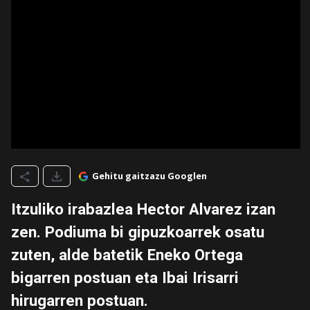
Gehitu gaitzazu Googlen
Itzuliko irabazlea Hector Alvarez izan
zen. Podiuma bi gipuzkoarrek osatu
zuten, alde batetik Eneko Ortega
bigarren postuan eta Ibai Irisarri
hirugarren postuan.