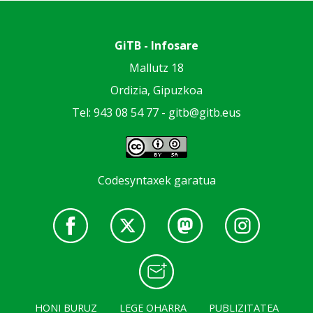
GiTB - Infosare
Mallutz 18
Ordizia, Gipuzkoa
Tel: 943 08 54 77 -
gitb@gitb.eus
Codesyntaxek garatua
HONI BURUZ
LEGE OHARRA
PUBLIZITATEA