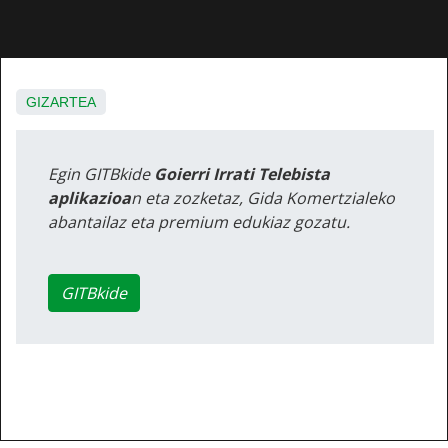
GIZARTEA
Egin GITBkide
Goierri Irrati Telebista
aplikazioa
n eta zozketaz, Gida Komertzialeko
abantailaz eta premium edukiaz gozatu.
GITBkide