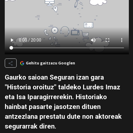
Gehitu gaitzazu Googlen
Gaurko saioan Seguran izan gara
"Historia oroituz" taldeko Lurdes Imaz
eta Isa Iparagirrerekin. Historiako
hainbat pasarte jasotzen dituen
antzezlana prestatu dute non aktoreak
segurarrak diren.