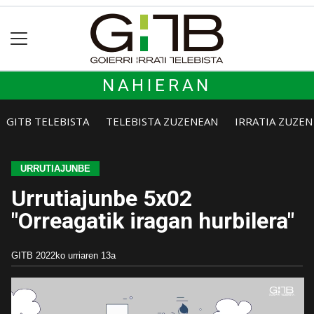
NAHIERAN
GITB TELEBISTA
TELEBISTA ZUZENEAN
IRRATIA ZUZE
URRUTIAJUNBE
Urrutiajunbe 5x02
"Orreagatik iragan hurbilera"
GITB
2022ko urriaren 13a