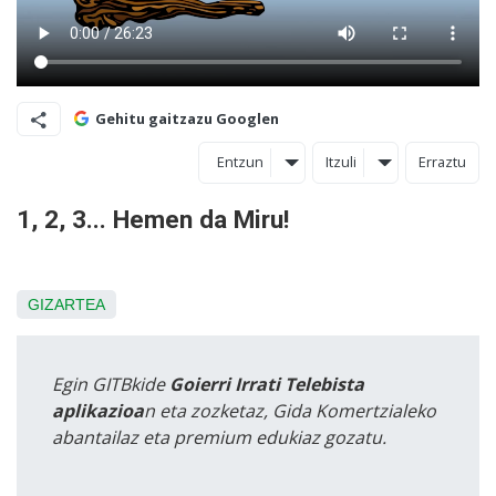
Gehitu gaitzazu Googlen
Entzun
Itzuli
Erraztu
1, 2, 3... Hemen da Miru!
GIZARTEA
Egin GITBkide
Goierri Irrati Telebista
aplikazioa
n eta zozketaz, Gida Komertzialeko
abantailaz eta premium edukiaz gozatu.