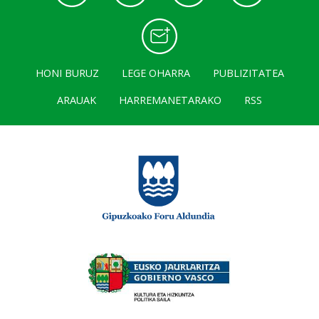
HONI BURUZ
LEGE OHARRA
PUBLIZITATEA
ARAUAK
HARREMANETARAKO
RSS