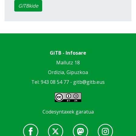
GITBkide
GiTB - Infosare
Mallutz 18
Ordizia, Gipuzkoa
Tel: 943 08 54 77 -
gitb@gitb.eus
Codesyntaxek garatua