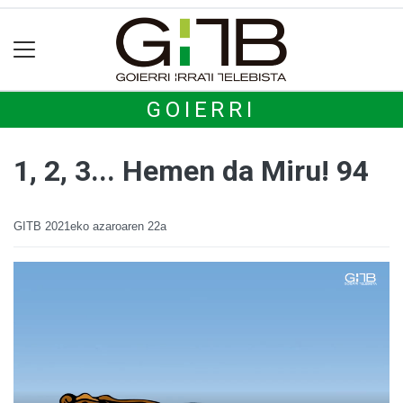
GOIERRI
1, 2, 3... Hemen da Miru! 94
GITB
2021eko azaroaren 22a