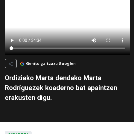
Gehitu gaitzazu Googlen
Ordiziako Marta dendako Marta
Rodríguezek koaderno bat apaintzen
erakusten digu.