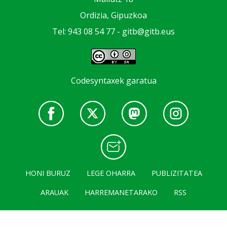
Ordizia, Gipuzkoa
Tel: 943 08 54 77 -
gitb@gitb.eus
Codesyntaxek garatua
HONI BURUZ
LEGE OHARRA
PUBLIZITATEA
ARAUAK
HARREMANETARAKO
RSS