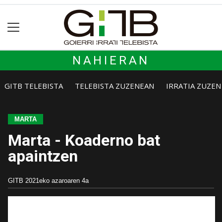
NAHIERAN
GITB TELEBISTA
TELEBISTA ZUZENEAN
IRRATIA ZUZE
MARTA
Marta - Koaderno bat
apaintzen
GITB
2021eko azaroaren 4a