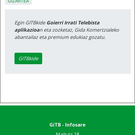
GIZARTEA
Egin GITBkide
Goierri Irrati Telebista
aplikazioa
n eta zozketaz, Gida Komertzialeko
abantailaz eta premium edukiaz gozatu.
GITBkide
GiTB - Infosare
Mallutz 18