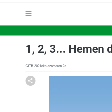
1, 2, 3... Hemen 
GITB
2021eko azaroaren 2a