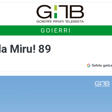
GOIERRI
da Miru! 89
Gehitu gaitz