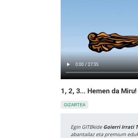
1, 2, 3... Hemen da Miru!
GIZARTEA
Egin GITBkide
Goierri Irrati 
abantailaz eta premium eduk