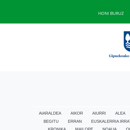
HONI BURUZ
AIARALDEA
AIKOR
AIURRI
ALEA
BEGITU
ERRAN
EUSKALERRIA IRRA
KRONIKA
MAILOPE
NOAUA
O