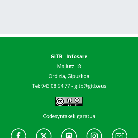
GiTB - Infosare
Mallutz 18
Ordizia, Gipuzkoa
Tel: 943 08 54 77 -
gitb@gitb.eus
Codesyntaxek garatua