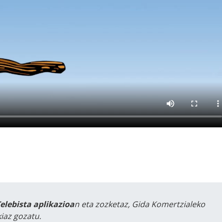
Telebista aplikazioa
n eta zozketaz, Gida Komertzialeko
iaz gozatu.