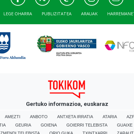
LEGE OHARRA
PUBLIZITATEA
ARAUAK
HARREMANE
Gertuko informazioa, euskaraz
AMEZTI
ANBOTO
ANTXETA IRRATIA
ATARIA
AZP
TIA
GEURIA
GOIENA
GOIERRI TELEBISTA
GUAIXE
IZMENDI TELEBISTA
ORIO GUKA
TXINTXARRI
ZARAUT