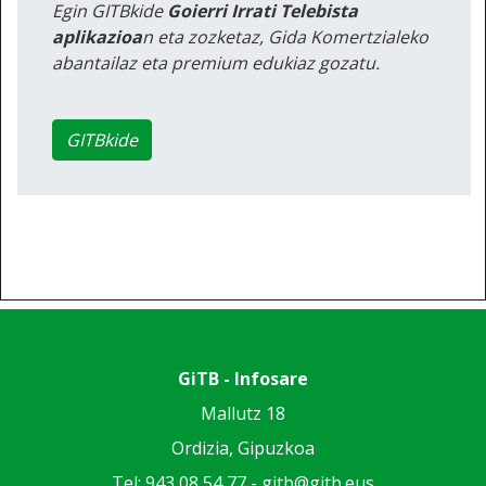
Egin GITBkide
Goierri Irrati Telebista
aplikazioa
n eta zozketaz, Gida Komertzialeko
abantailaz eta premium edukiaz gozatu.
GITBkide
GiTB - Infosare
Mallutz 18
Ordizia, Gipuzkoa
Tel: 943 08 54 77 -
gitb@gitb.eus