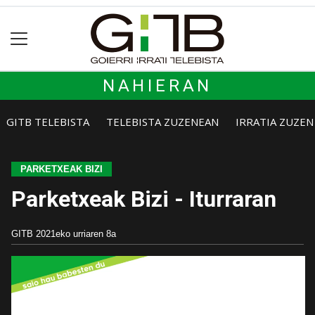
NAHIERAN
GITB TELEBISTA
TELEBISTA ZUZENEAN
IRRATIA ZUZE
PARKETXEAK BIZI
Parketxeak Bizi - Iturraran
GITB
2021eko urriaren 8a