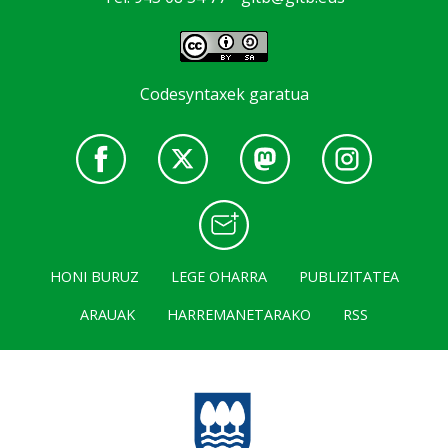
Codesyntaxek garatua
HONI BURUZ
LEGE OHARRA
PUBLIZITATEA
ARAUAK
HARREMANETARAKO
RSS