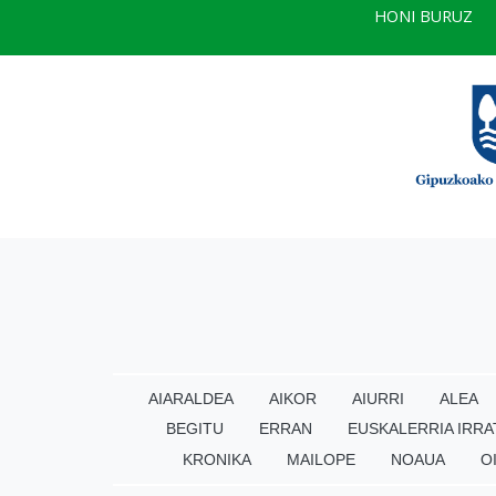
HONI BURUZ
AIARALDEA
AIKOR
AIURRI
ALEA
BEGITU
ERRAN
EUSKALERRIA IRRA
KRONIKA
MAILOPE
NOAUA
O