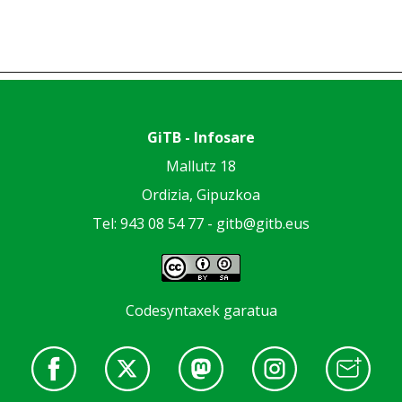
GiTB - Infosare
Mallutz 18
Ordizia, Gipuzkoa
Tel: 943 08 54 77 -
gitb@gitb.eus
Codesyntaxek garatua