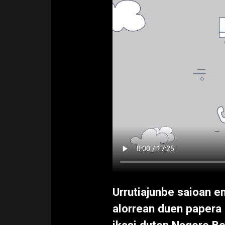
Urrutiajunbe saioan e
alorrean duen papera 