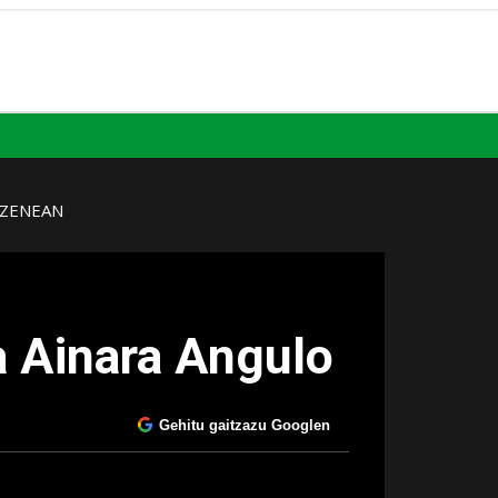
UZENEAN
a Ainara Angulo
Gehitu gaitzazu Googlen