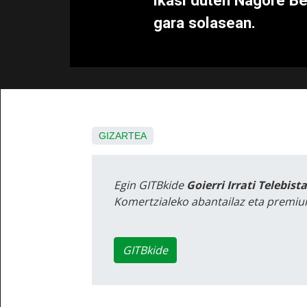
ikasi duten Nagore Be
gara solasean.
GIZARTEA
Egin GITBkide
Goierri Irrati Telebist
Komertzialeko abantailaz eta premiu
GITBkide