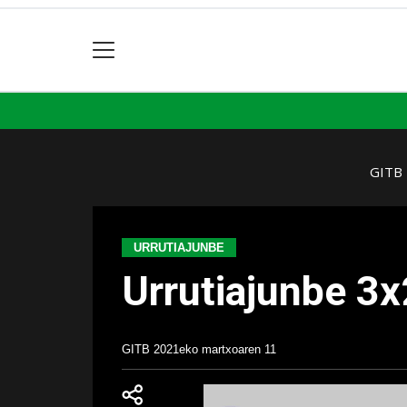
GITB
URRUTIAJUNBE
Urrutiajunbe 3
GITB
2021eko martxoaren 11