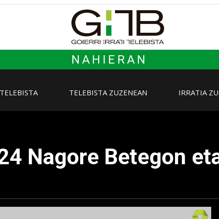
NAHIERAN
 TELEBISTA
TELEBISTA ZUZENEAN
IRRATIA Z
x24 Nagore Betegon et