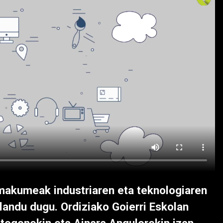
makumeak industriaren eta teknologiaren
landu dugu. Ordiziako Goierri Eskolan