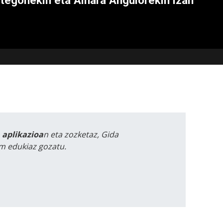
tegonekin eta Ainara Angulorekin izan
a aplikazioa
n eta zozketaz, Gida
m edukiaz gozatu.