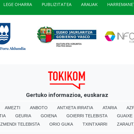
LEGE OHARRA
PUBLIZITATEA
ARAUAK
HARREMANE
Gertuko informazioa, euskaraz
AMEZTI
ANBOTO
ANTXETA IRRATIA
ATARIA
AZP
TIA
GEURIA
GOIENA
GOIERRI TELEBISTA
GUAIXE
IZMENDI TELEBISTA
ORIO GUKA
TXINTXARRI
ZARAUT