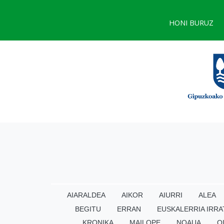
HONI BURUZ
AIARALDEA
AIKOR
AIURRI
ALEA
BEGITU
ERRAN
EUSKALERRIA IRRA
KRONIKA
MAILOPE
NOAUA
O