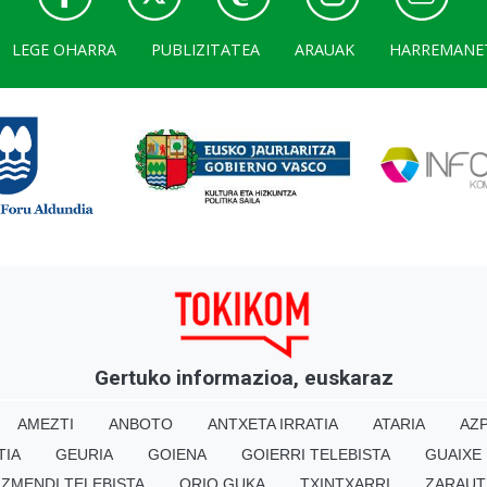
LEGE OHARRA
PUBLIZITATEA
ARAUAK
HARREMANE
Gertuko informazioa, euskaraz
AMEZTI
ANBOTO
ANTXETA IRRATIA
ATARIA
AZP
TIA
GEURIA
GOIENA
GOIERRI TELEBISTA
GUAIXE
IZMENDI TELEBISTA
ORIO GUKA
TXINTXARRI
ZARAUT