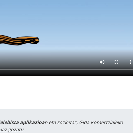
Telebista aplikazioa
n eta zozketaz, Gida Komertzialeko
iaz gozatu.