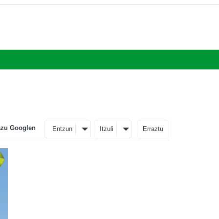
azu Googlen
Entzun
Itzuli
Erraztu