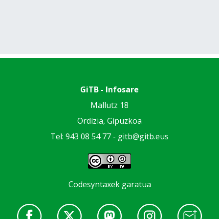
GiTB - Infosare
Mallutz 18
Ordizia, Gipuzkoa
Tel: 943 08 54 77 -
gitb@gitb.eus
Codesyntaxek garatua