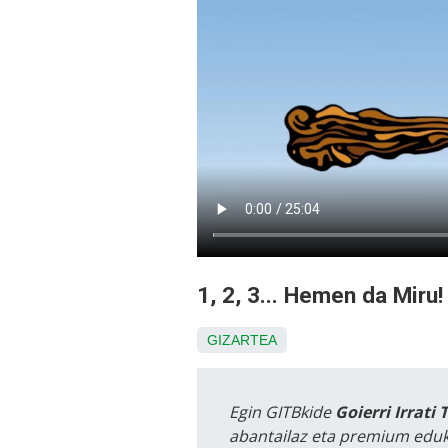
1, 2, 3... Hemen da Miru!
GIZARTEA
Egin GITBkide
Goierri Irrati 
abantailaz eta premium eduk