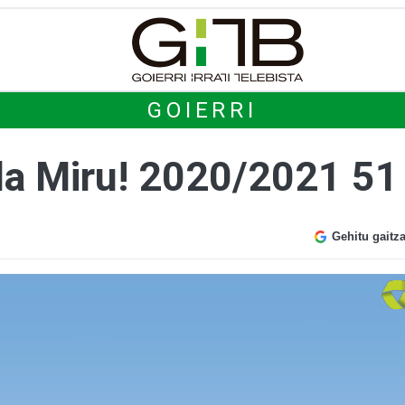
GOIERRI
 da Miru! 2020/2021 51
Gehitu gaitz