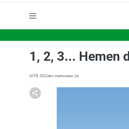
1, 2, 3... Hemen
GITB
2021eko martxoaren 2a