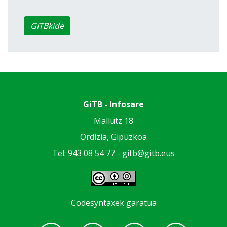
GITBkide
GiTB - Infosare
Mallutz 18
Ordizia, Gipuzkoa
Tel: 943 08 54 77 -
gitb@gitb.eus
Codesyntaxek garatua