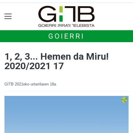
GOIERRI
1, 2, 3... Hemen da Miru!
2020/2021 17
GITB
2021eko urtarrilaren 18a