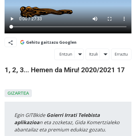
Gehitu gaitzazu Googlen
Entzun
Itzuli
Erraztu
1, 2, 3... Hemen da Miru! 2020/2021 17
GIZARTEA
Egin GITBkide
Goierri Irrati Telebista
aplikazioa
n eta zozketaz, Gida Komertzialeko
abantailaz eta premium edukiaz gozatu.