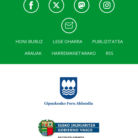
HONI BURUZ
LEGE OHARRA
PUBLIZITATEA
ARAUAK
HARREMANETARAKO
RSS