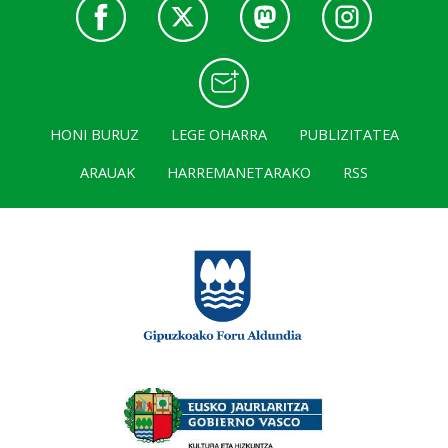
HONI BURUZ
LEGE OHARRA
PUBLIZITATEA
ARAUAK
HARREMANETARAKO
RSS