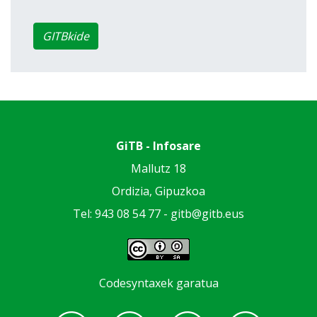
GITBkide
GiTB - Infosare
Mallutz 18
Ordizia, Gipuzkoa
Tel: 943 08 54 77 -
gitb@gitb.eus
Codesyntaxek garatua