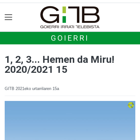
GOIERRI
1, 2, 3... Hemen da Miru!
2020/2021 15
GITB
2021eko urtarrilaren 15a