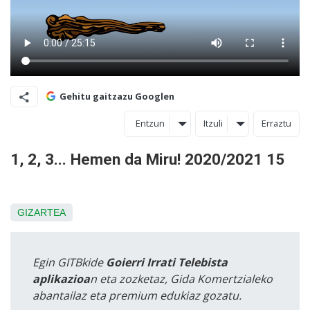
Gehitu gaitzazu Googlen
Entzun
Itzuli
Erraztu
1, 2, 3... Hemen da Miru! 2020/2021 15
GIZARTEA
Egin GITBkide
Goierri Irrati Telebista
aplikazioa
n eta zozketaz, Gida Komertzialeko
abantailaz eta premium edukiaz gozatu.