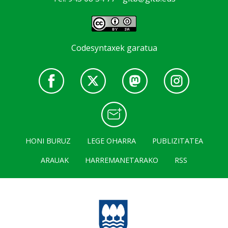
Codesyntaxek garatua
HONI BURUZ
LEGE OHARRA
PUBLIZITATEA
ARAUAK
HARREMANETARAKO
RSS