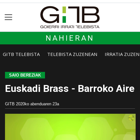
NAHIERAN
GITB TELEBISTA
TELEBISTA ZUZENEAN
IRRATIA ZUZE
SAIO BEREZIAK
Euskadi Brass - Barroko Aire
GITB
2020ko abenduaren 23a