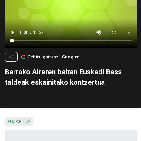
Gehitu gaitzazu Googlen
Barroko Aireren baitan Euskadi Bass
taldeak eskainitako kontzertua
GIZARTEA