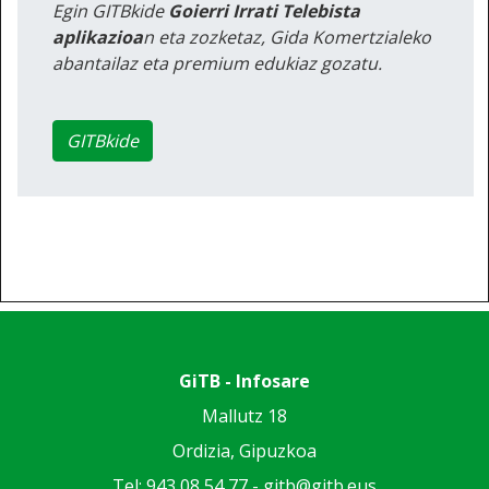
Egin GITBkide
Goierri Irrati Telebista
aplikazioa
n eta zozketaz, Gida Komertzialeko
abantailaz eta premium edukiaz gozatu.
GITBkide
GiTB - Infosare
Mallutz 18
Ordizia, Gipuzkoa
Tel: 943 08 54 77 -
gitb@gitb.eus