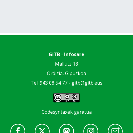
GiTB - Infosare
Mallutz 18
Ordizia, Gipuzkoa
Tel: 943 08 54 77 -
gitb@gitb.eus
Codesyntaxek garatua