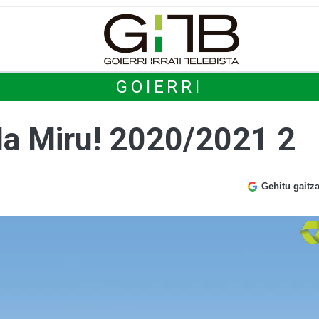
GOIERRI
 da Miru! 2020/2021 2
Gehitu gaitz