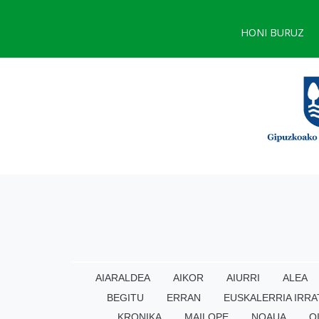
HONI BURUZ
AIARALDEA
AIKOR
AIURRI
ALEA
BEGITU
ERRAN
EUSKALERRIA IRRA
KRONIKA
MAILOPE
NOAUA
O