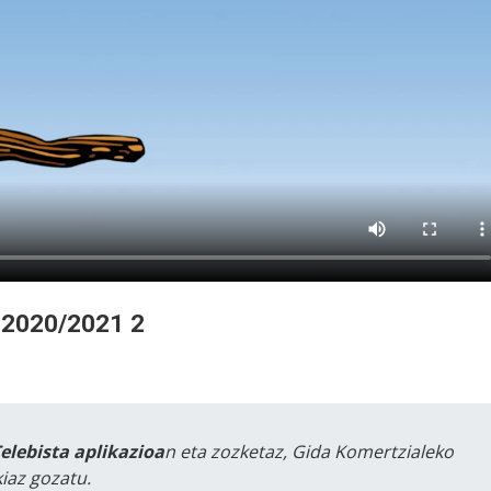
! 2020/2021 2
Telebista aplikazioa
n eta zozketaz, Gida Komertzialeko
iaz gozatu.