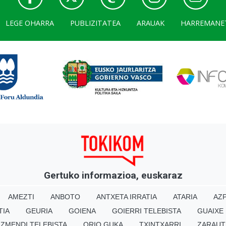
LEGE OHARRA
PUBLIZITATEA
ARAUAK
HARREMANE
Gertuko informazioa, euskaraz
AMEZTI
ANBOTO
ANTXETA IRRATIA
ATARIA
AZP
TIA
GEURIA
GOIENA
GOIERRI TELEBISTA
GUAIXE
IZMENDI TELEBISTA
ORIO GUKA
TXINTXARRI
ZARAUT