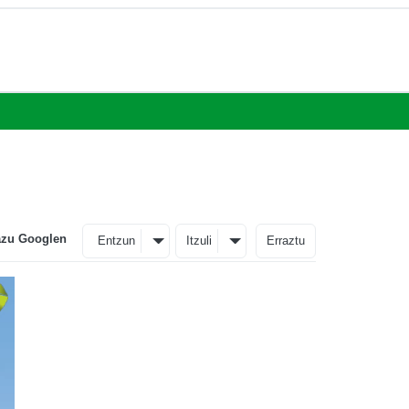
azu Googlen
Entzun
Itzuli
Erraztu