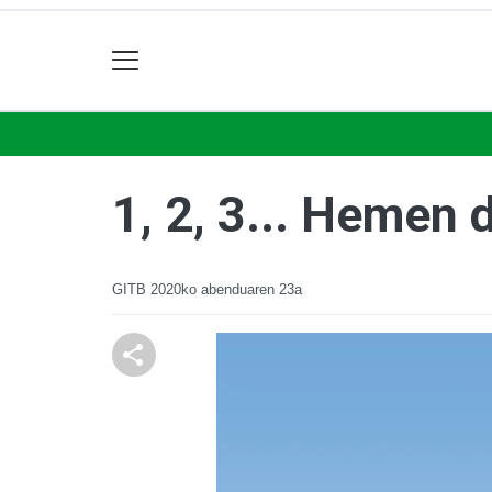
1, 2, 3... Hemen
GITB
2020ko abenduaren 23a