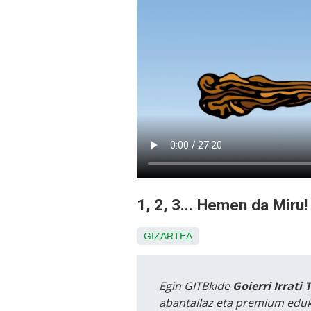
1, 2, 3... Hemen da Miru
GIZARTEA
Egin GITBkide
Goierri Irrati 
abantailaz eta premium eduk