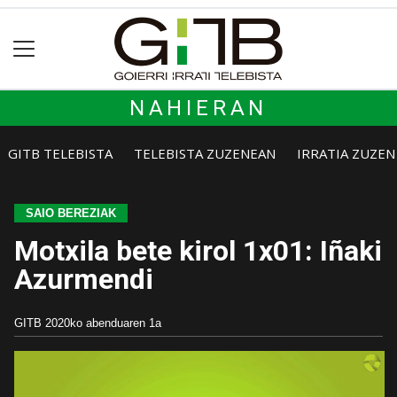
NAHIERAN
GITB TELEBISTA
TELEBISTA ZUZENEAN
IRRATIA ZUZE
SAIO BEREZIAK
Motxila bete kirol 1x01: Iñaki
Azurmendi
GITB
2020ko abenduaren 1a