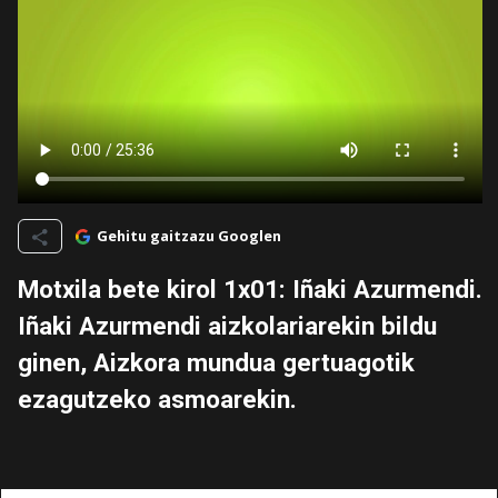
Gehitu gaitzazu Googlen
Motxila bete kirol 1x01: Iñaki Azurmendi.
Iñaki Azurmendi aizkolariarekin bildu
ginen, Aizkora mundua gertuagotik
ezagutzeko asmoarekin.