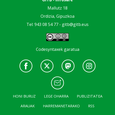
Mallutz 18
Ordizia, Gipuzkoa
Tel: 943 08 54 77 -
gitb@gitb.eus
Codesyntaxek garatua
HONI BURUZ
LEGE OHARRA
PUBLIZITATEA
ARAUAK
HARREMANETARAKO
RSS