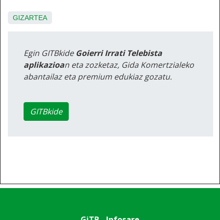
GIZARTEA
Egin GITBkide
Goierri Irrati Telebista
aplikazioa
n eta zozketaz, Gida Komertzialeko
abantailaz eta premium edukiaz gozatu.
GITBkide
GiTB - Infosare