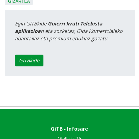
GIZARTEA
Egin GITBkide
Goierri Irrati Telebista
aplikazioa
n eta zozketaz, Gida Komertzialeko
abantailaz eta premium edukiaz gozatu.
GITBkide
GiTB - Infosare
Mallutz 18