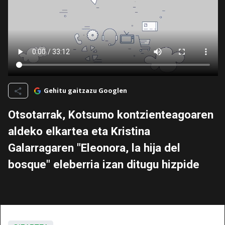
Gehitu gaitzazu Googlen
Otsotarrak, Kotsumo kontzienteagoaren
aldeko elkartea eta Kristina
Galarragaren "Eleonora, la hija del
bosque" eleberria izan ditugu hizpide