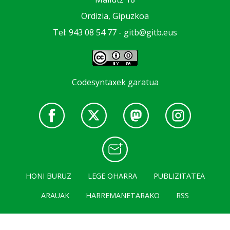
Ordizia, Gipuzkoa
Tel: 943 08 54 77 -
gitb@gitb.eus
Codesyntaxek garatua
HONI BURUZ
LEGE OHARRA
PUBLIZITATEA
ARAUAK
HARREMANETARAKO
RSS