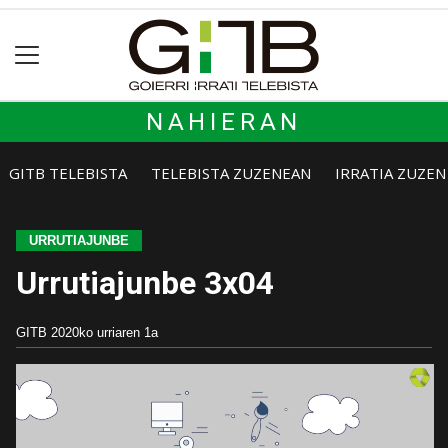
NAHIERAN
GITB TELEBISTA
TELEBISTA ZUZENEAN
IRRATIA ZUZE
URRUTIAJUNBE
Urrutiajunbe 3x04
GITB
2020ko urriaren 1a