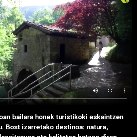
oan bailara honek turistikoki eskaintzen
 Bost izarretako destinoa: natura,