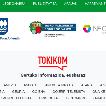
LEGE OHARRA
PUBLIZITATEA
ARAUAK
HARREMANE
Gertuko informazioa, euskaraz
AMEZTI
ANBOTO
ANTXETA IRRATIA
ATARIA
AZP
TIA
GEURIA
GOIENA
GOIERRI TELEBISTA
GUAIXE
IZMENDI TELEBISTA
ORIO GUKA
TXINTXARRI
ZARAUT