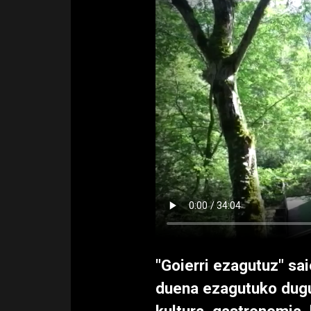
"Goierri ezagutuz" sai
duena ezagutuko dugu.