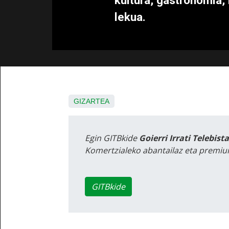
kultura, gastronomia, 
lekua.
GIZARTEA
Egin GITBkide
Goierri Irrati Telebist
Komertzialeko abantailaz eta premiu
GITBkide