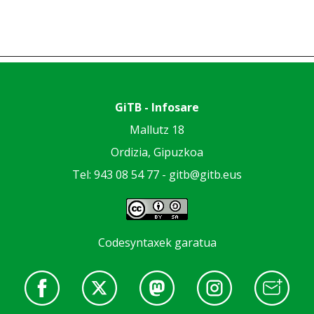
GiTB - Infosare
Mallutz 18
Ordizia, Gipuzkoa
Tel: 943 08 54 77 -
gitb@gitb.eus
Codesyntaxek garatua