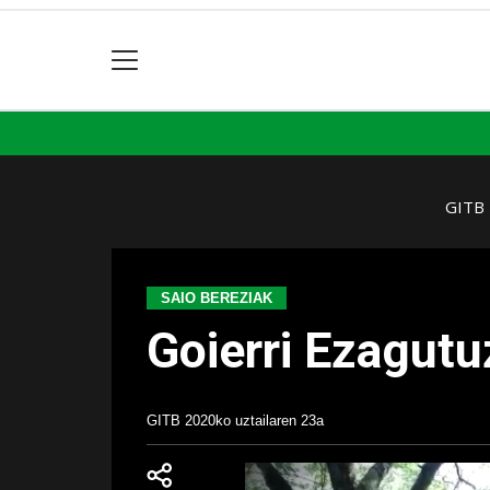
GITB
SAIO BEREZIAK
Goierri Ezagutu
GITB
2020ko uztailaren 23a