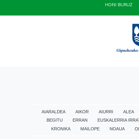
HONI BURUZ
AIARALDEA
AIKOR
AIURRI
ALEA
BEGITU
ERRAN
EUSKALERRIA IRRA
KRONIKA
MAILOPE
NOAUA
O