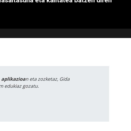
lasaitasuna eta kalitatea batzen diren
a aplikazioa
n eta zozketaz, Gida
m edukiaz gozatu.