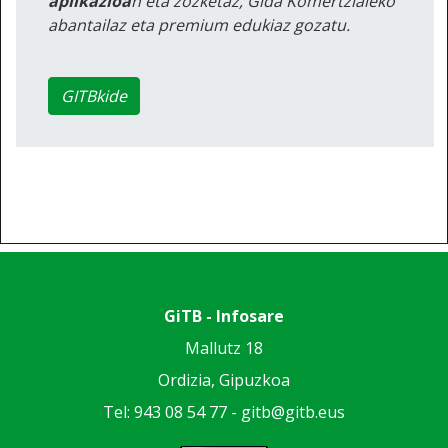
aplikazioa
n eta zozketaz, Gida Komertzialeko
abantailaz eta premium edukiaz gozatu.
GITBkide
GiTB - Infosare
Mallutz 18
Ordizia, Gipuzkoa
Tel: 943 08 54 77 -
gitb@gitb.eus