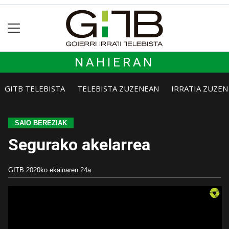
NAHIERAN
GITB TELEBISTA
TELEBISTA ZUZENEAN
IRRATIA ZUZE
SAIO BEREZIAK
Segurako akelarrea
GITB
2020ko ekainaren 24a