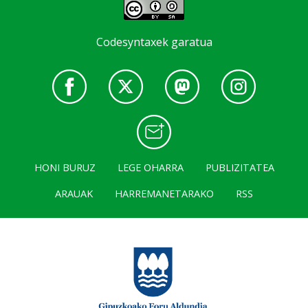
Codesyntaxek garatua
HONI BURUZ
LEGE OHARRA
PUBLIZITATEA
ARAUAK
HARREMANETARAKO
RSS