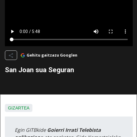
Gehitu gaitzazu Googlen
San Joan sua Seguran
GIZARTEA
Egin GITBkide
Goierri Irrati Telebista