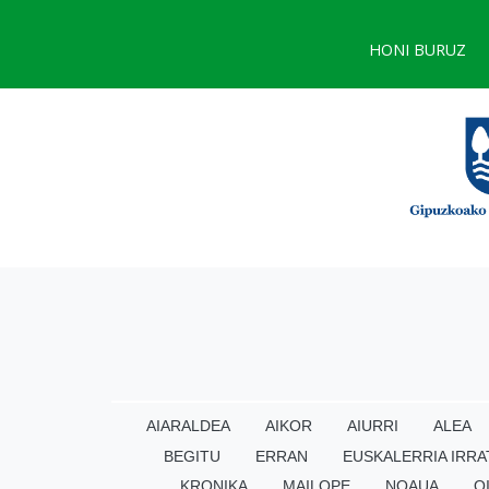
HONI BURUZ
AIARALDEA
AIKOR
AIURRI
ALEA
BEGITU
ERRAN
EUSKALERRIA IRRA
KRONIKA
MAILOPE
NOAUA
O