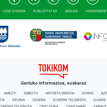
LEGE OHARRA
PUBLIZITATEA
ARAUAK
HARREMANE
Gertuko informazioa, euskaraz
AMEZTI
ANBOTO
ANTXETA IRRATIA
ATARIA
AZP
TIA
GEURIA
GOIENA
GOIERRI TELEBISTA
GUAIXE
IZMENDI TELEBISTA
ORIO GUKA
TXINTXARRI
ZARAUT