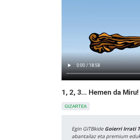
1, 2, 3... Hemen da Miru!
GIZARTEA
Egin GITBkide
Goierri Irrati 
abantailaz eta premium eduk