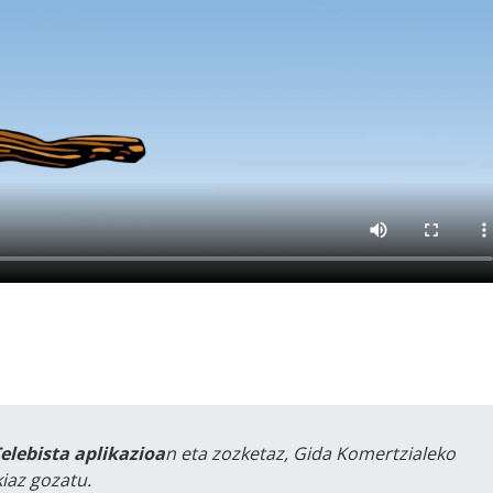
Telebista aplikazioa
n eta zozketaz, Gida Komertzialeko
iaz gozatu.