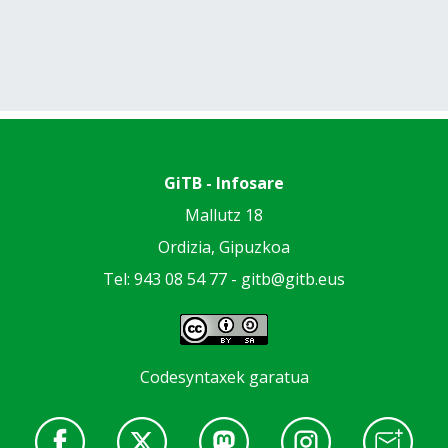
GiTB - Infosare
Mallutz 18
Ordizia, Gipuzkoa
Tel: 943 08 54 77 -
gitb@gitb.eus
Codesyntaxek garatua