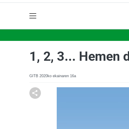
1, 2, 3... Hemen
GITB
2020ko ekainaren 16a