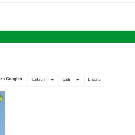
azu Googlen
Entzun
Itzuli
Erraztu