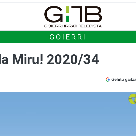
GOIERRI
 da Miru! 2020/34
Gehitu gaitz