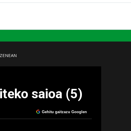
UZENEAN
iteko saioa (5)
Gehitu gaitzazu Googlen