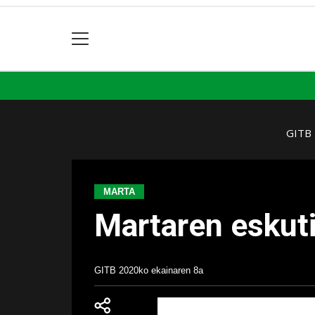
GITB
MARTA
Martaren eskuti
GITB
2020ko ekainaren 8a