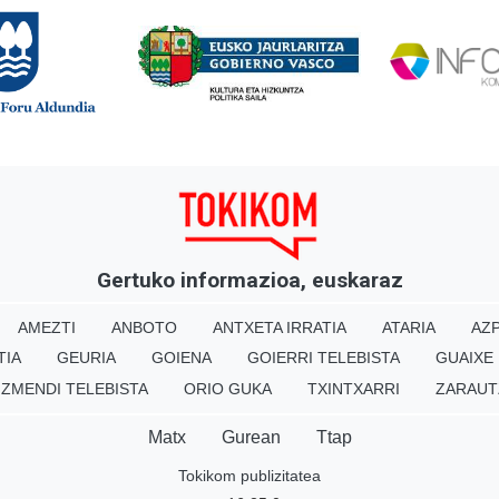
Gertuko informazioa, euskaraz
AMEZTI
ANBOTO
ANTXETA IRRATIA
ATARIA
AZP
TIA
GEURIA
GOIENA
GOIERRI TELEBISTA
GUAIXE
IZMENDI TELEBISTA
ORIO GUKA
TXINTXARRI
ZARAUT
Matx
Gurean
Ttap
Tokikom publizitatea