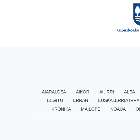
AIARALDEA
AIKOR
AIURRI
ALEA
BEGITU
ERRAN
EUSKALERRIA IRRA
KRONIKA
MAILOPE
NOAUA
O