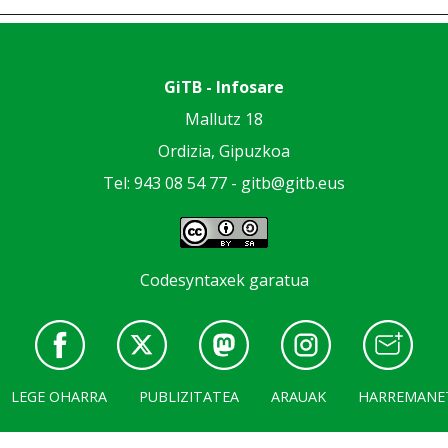
GiTB - Infosare
Mallutz 18
Ordizia, Gipuzkoa
Tel: 943 08 54 77 -
gitb@gitb.eus
Codesyntaxek garatua
LEGE OHARRA
PUBLIZITATEA
ARAUAK
HARREMANE