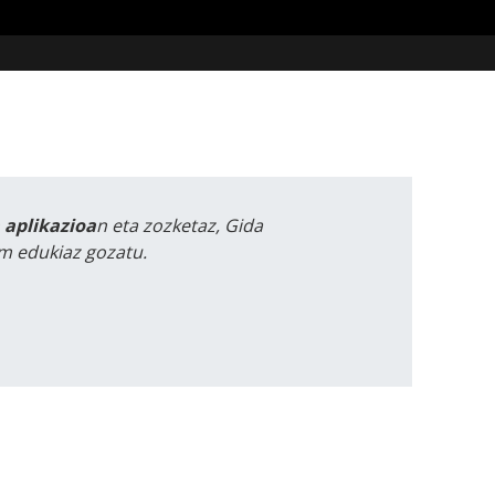
a aplikazioa
n eta zozketaz, Gida
m edukiaz gozatu.