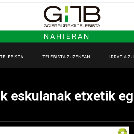
NAHIERAN
 TELEBISTA
TELEBISTA ZUZENEAN
IRRATIA Z
k eskulanak etxetik eg