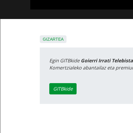
GIZARTEA
Egin GITBkide
Goierri Irrati Telebist
Komertzialeko abantailaz eta premiu
GITBkide