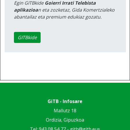
Egin GITBkide
Goierri Irrati Telebista
aplikazioa
n eta zozketaz, Gida Komertzialeko
abantailaz eta premium edukiaz gozatu.
GITBkide
GiTB - Infosare
Mallutz 18
Ordizia, Gipuzkoa
Tel: 943 08 54 77 -
gitb@gitb.eus