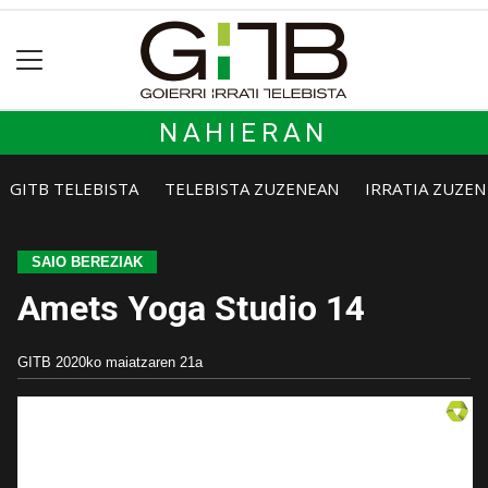
NAHIERAN
GITB TELEBISTA
TELEBISTA ZUZENEAN
IRRATIA ZUZE
SAIO BEREZIAK
Amets Yoga Studio 14
GITB
2020ko maiatzaren 21a