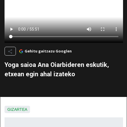
Gehitu gaitzazu Googlen
Yoga saioa Ana Oiarbideren eskutik,
etxean egin ahal izateko
GIZARTEA