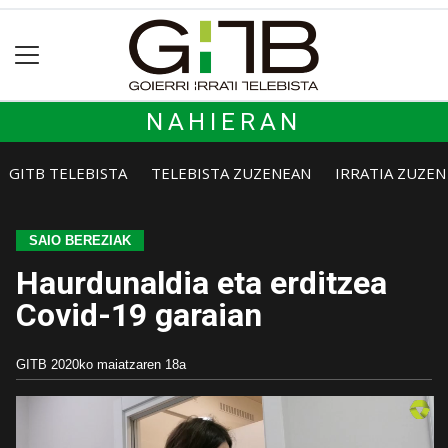
NAHIERAN
GITB TELEBISTA
TELEBISTA ZUZENEAN
IRRATIA ZUZE
SAIO BEREZIAK
Haurdunaldia eta erditzea
Covid-19 garaian
GITB
2020ko maiatzaren 18a