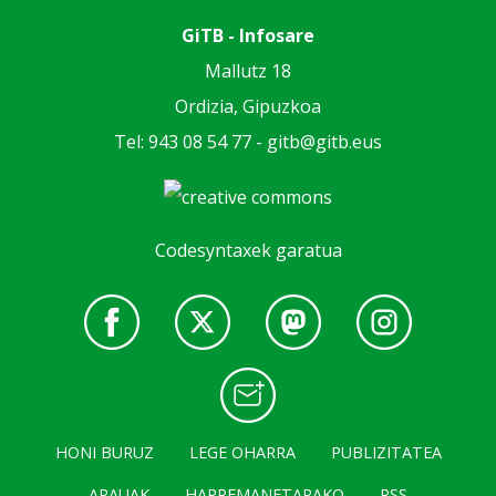
GiTB - Infosare
Mallutz 18
Ordizia, Gipuzkoa
Tel: 943 08 54 77 -
gitb@gitb.eus
Codesyntaxek garatua
HONI BURUZ
LEGE OHARRA
PUBLIZITATEA
ARAUAK
HARREMANETARAKO
RSS