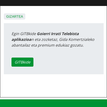
GIZARTEA
Egin GITBkide
Goierri Irrati Telebista
aplikazioa
n eta zozketaz, Gida Komertzialeko
abantailaz eta premium edukiaz gozatu.
GITBkide