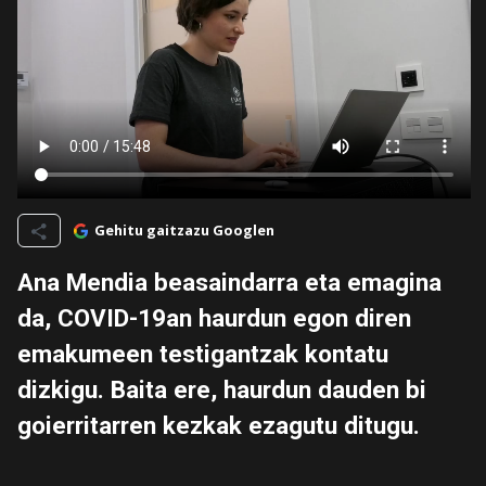
Gehitu gaitzazu Googlen
Ana Mendia beasaindarra eta emagina
da, COVID-19an haurdun egon diren
emakumeen testigantzak kontatu
dizkigu. Baita ere, haurdun dauden bi
goierritarren kezkak ezagutu ditugu.