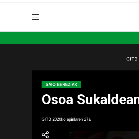
GITB
SAIO BEREZIAK
Osoa Sukaldean
GITB
2020ko apirilaren 27a