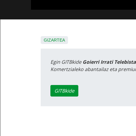
GIZARTEA
Egin GITBkide
Goierri Irrati Telebist
Komertzialeko abantailaz eta premiu
GITBkide