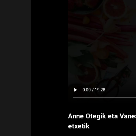
Anne Otegik eta Vane
etxetik