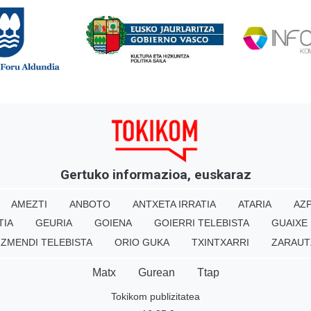
Gertuko informazioa, euskaraz
AMEZTI
ANBOTO
ANTXETA IRRATIA
ATARIA
AZP
TIA
GEURIA
GOIENA
GOIERRI TELEBISTA
GUAIXE
IZMENDI TELEBISTA
ORIO GUKA
TXINTXARRI
ZARAUT
Matx
Gurean
Ttap
Tokikom publizitatea