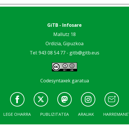
GiTB - Infosare
Mallutz 18
Ordizia, Gipuzkoa
Tel: 943 08 54 77 -
gitb@gitb.eus
Codesyntaxek garatua
LEGE OHARRA
PUBLIZITATEA
ARAUAK
HARREMANE