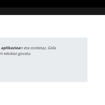
a aplikazioa
n eta zozketaz, Gida
m edukiaz gozatu.