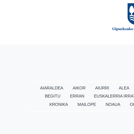
AIARALDEA
AIKOR
AIURRI
ALEA
BEGITU
ERRAN
EUSKALERRIA IRRA
KRONIKA
MAILOPE
NOAUA
O