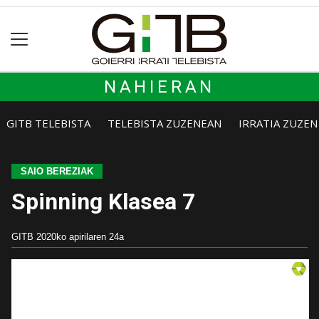
NAHIERAN
GITB TELEBISTA
TELEBISTA ZUZENEAN
IRRATIA ZUZE
SAIO BEREZIAK
Spinning Klasea 7
GITB
2020ko apirilaren 24a