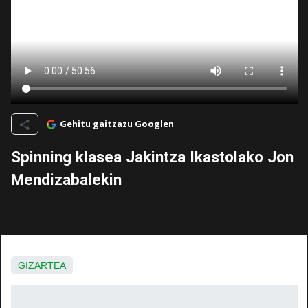
Gehitu gaitzazu Googlen
Spinning klasea Jakintza Ikastolako Jon
Mendizabalekin
GIZARTEA