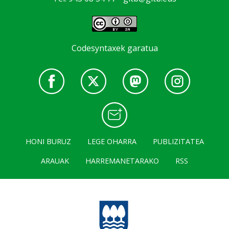
Codesyntaxek garatua
HONI BURUZ
LEGE OHARRA
PUBLIZITATEA
ARAUAK
HARREMANETARAKO
RSS