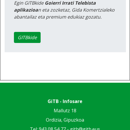
Egin GITBkide
Goierri Irrati Telebista
aplikazioa
n eta zozketaz, Gida Komertzialeko
abantailaz eta premium edukiaz gozatu.
GITBkide
GiTB - Infosare
Mallutz 18
Ordizia, Gipuzkoa
Tel: 943 08 54 77 -
gitb@gitb.eus