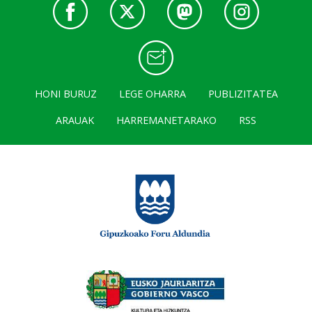
HONI BURUZ
LEGE OHARRA
PUBLIZITATEA
ARAUAK
HARREMANETARAKO
RSS