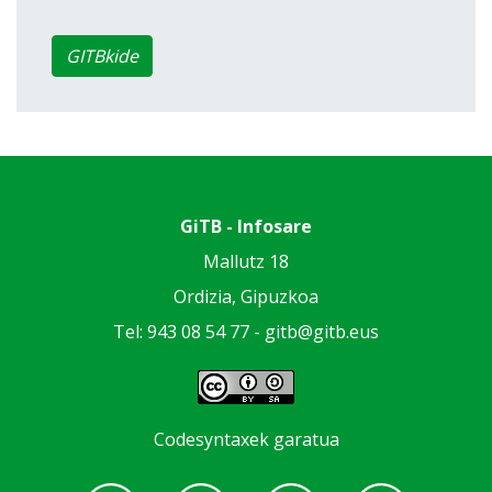
GITBkide
GiTB - Infosare
Mallutz 18
Ordizia, Gipuzkoa
Tel: 943 08 54 77 -
gitb@gitb.eus
Codesyntaxek garatua