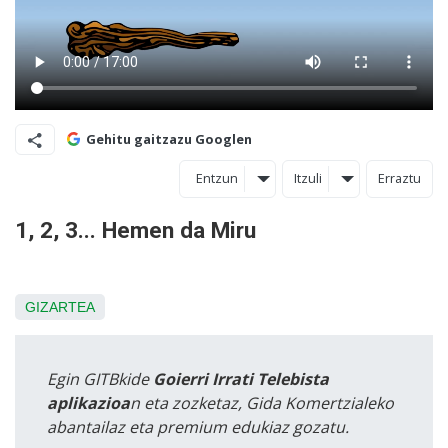
Gehitu gaitzazu Googlen
Entzun
Itzuli
Erraztu
1, 2, 3... Hemen da Miru
GIZARTEA
Egin GITBkide
Goierri Irrati Telebista
aplikazioa
n eta zozketaz, Gida Komertzialeko
abantailaz eta premium edukiaz gozatu.