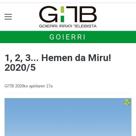
GOIERRI
1, 2, 3... Hemen da Miru!
2020/5
GITB
2020ko apirilaren 17a