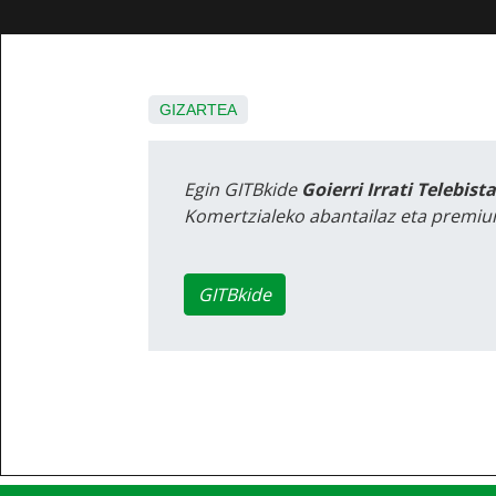
GIZARTEA
Egin GITBkide
Goierri Irrati Telebist
Komertzialeko abantailaz eta premiu
GITBkide