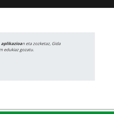
a aplikazioa
n eta zozketaz, Gida
m edukiaz gozatu.