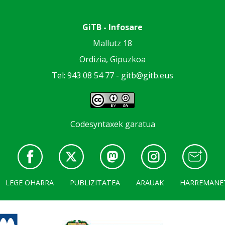
GiTB - Infosare
Mallutz 18
Ordizia, Gipuzkoa
Tel: 943 08 54 77 -
gitb@gitb.eus
Codesyntaxek garatua
LEGE OHARRA
PUBLIZITATEA
ARAUAK
HARREMANE