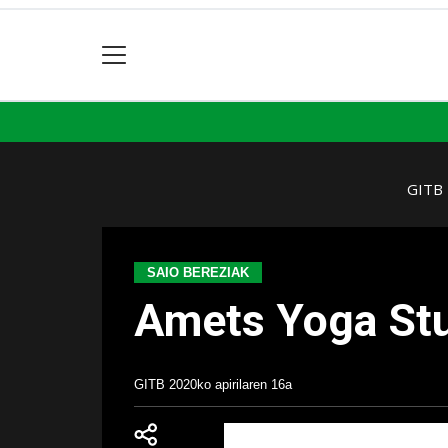
GITB
SAIO BEREZIAK
Amets Yoga Stu
GITB
2020ko apirilaren 16a