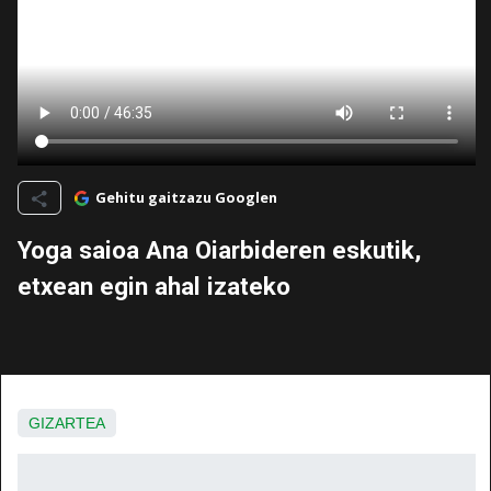
Gehitu gaitzazu Googlen
Yoga saioa Ana Oiarbideren eskutik,
etxean egin ahal izateko
GIZARTEA