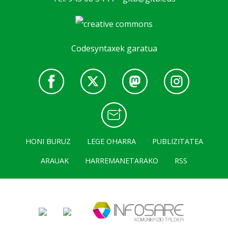
Codesyntaxek garatua
HONI BURUZ
LEGE OHARRA
PUBLIZITATEA
ARAUAK
HARREMANETARAKO
RSS