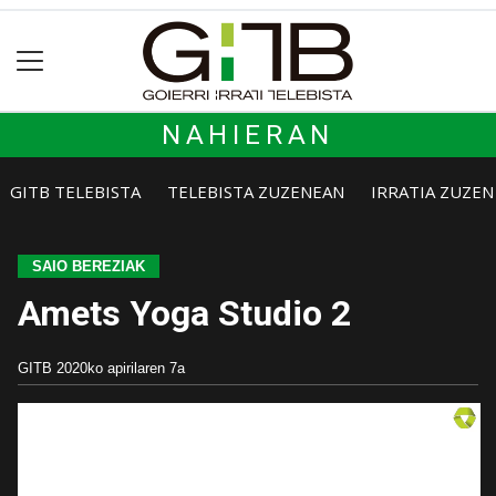
NAHIERAN
GITB TELEBISTA
TELEBISTA ZUZENEAN
IRRATIA ZUZE
SAIO BEREZIAK
Amets Yoga Studio 2
GITB
2020ko apirilaren 7a