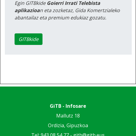
Egin GITBkide
Goierri Irrati Telebista
aplikazioa
n eta zozketaz, Gida Komertzialeko
abantailaz eta premium edukiaz gozatu.
GITBkide
GiTB - Infosare
Mallutz 18
Ordizia, Gipuzkoa
Tel: 943 08 54 77 -
gitb@gitb.eus