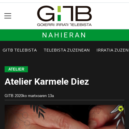
NAHIERAN
GITB TELEBISTA
TELEBISTA ZUZENEAN
IRRATIA ZUZE
ATELIER
Atelier Karmele Diez
GITB
2020ko martxoaren 13a