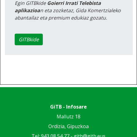
Egin GITBkide
Goierri Irrati Telebista
aplikazioa
n eta zozketaz, Gida Komertzialeko
abantailaz eta premium edukiaz gozatu.
GITBkide
GiTB - Infosare
Mallutz 18
Ordizia, Gipuzkoa
Tel: 943 08 54 77 -
gitb@gitb.eus