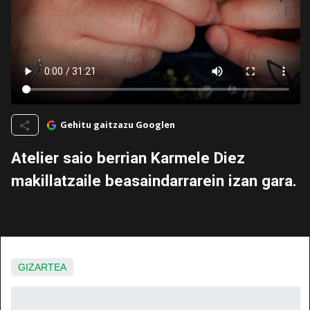
Gehitu gaitzazu Googlen
Atelier saio berrian Karmele Diez
makillatzaile beasaindarrarein izan gara.
GIZARTEA