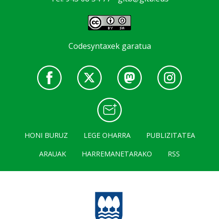
Codesyntaxek garatua
HONI BURUZ
LEGE OHARRA
PUBLIZITATEA
ARAUAK
HARREMANETARAKO
RSS