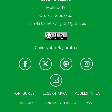
Mallutz 18
Ordizia, Gipuzkoa
Tel: 943 08 54 77 -
gitb@gitb.eus
Codesyntaxek garatua
HONI BURUZ
LEGE OHARRA
PUBLIZITATEA
ARAUAK
HARREMANETARAKO
RSS