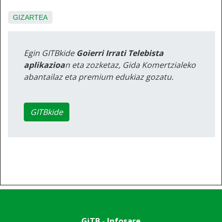
GIZARTEA
Egin GITBkide
Goierri Irrati Telebista
aplikazioa
n eta zozketaz, Gida Komertzialeko
abantailaz eta premium edukiaz gozatu.
GITBkide
GiTB - Infosare