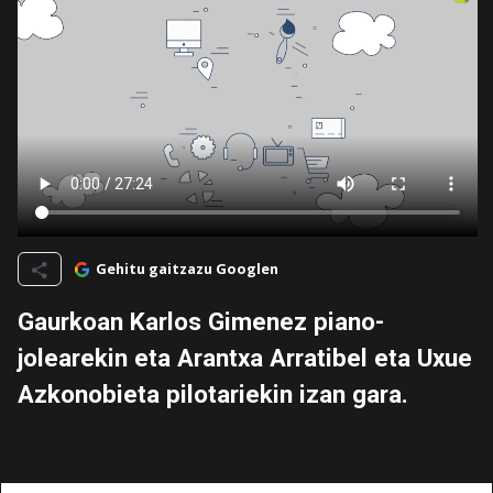
Gehitu gaitzazu Googlen
Gaurkoan Karlos Gimenez piano-
jolearekin eta Arantxa Arratibel eta Uxue
Azkonobieta pilotariekin izan gara.