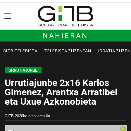
NAHIERAN
GITB TELEBISTA
TELEBISTA ZUZENEAN
IRRATIA ZUZE
URRUTIAJUNBE
Urrutiajunbe 2x16 Karlos
Gimenez, Arantxa Arratibel
eta Uxue Azkonobieta
GITB
2020ko otsailaren 6a